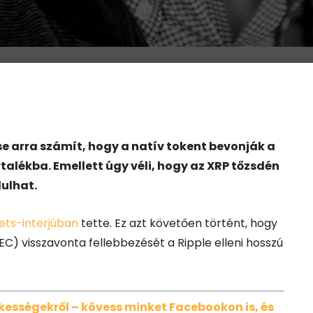
e arra számít, hogy a natív tokent bevonják a
rtalékba. Emellett úgy véli, hogy az XRP tőzsdén
dulhat.
ts-interjúban
tette. Ez azt követően történt, hogy
EC) visszavonta fellebbezését a Ripple elleni hosszú
dekességekről – kövess minket Facebookon is, és