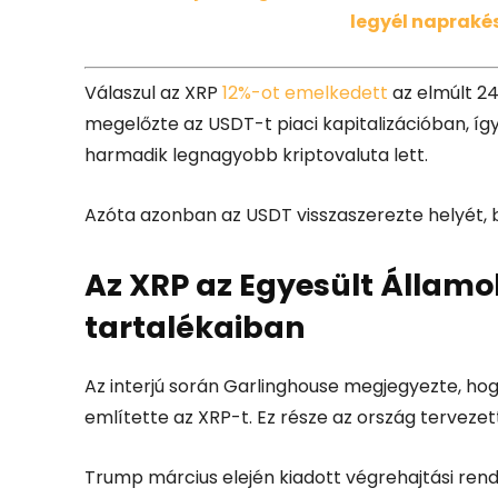
legyél naprakés
Válaszul az XRP
12%-ot emelkedett
az elmúlt 24 
megelőzte az USDT-t piaci kapitalizációban, íg
harmadik legnagyobb kriptovaluta lett.
Azóta azonban az USDT visszaszerezte helyét, 
Az XRP az Egyesült Államok
tartalékaiban
Az interjú során Garlinghouse megjegyezte, hog
említette az XRP-t. Ez része az ország tervezet
Trump március elején kiadott végrehajtási rend