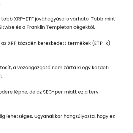
.
n több XRP-ETF jóváhagyása is várható. Több mint
Bitwise és a Franklin Templeton cégektől.
zva az XRP tőzsdén kereskedett termékek (ETP-k)
.
tosít, a vezérigazgató nem zárta ki egy kezdeti
t.
sdére lépne, de az SEC-per miatt ez a terv
ig lehetséges. Ugyanakkor hangsúlyozta, hogy ez