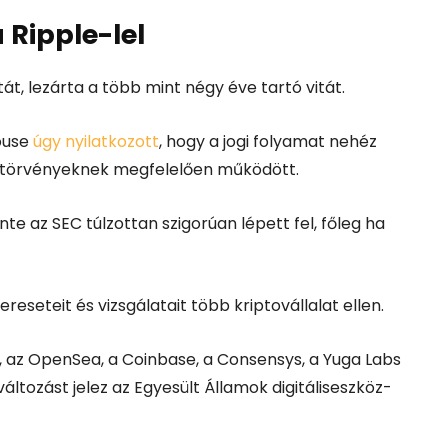
a Ripple-lel
atát, lezárta a több mint négy éve tartó vitát.
ouse
úgy nyilatkozott
, hogy a jogi folyamat nehéz
 a törvényeknek megfelelően működött.
nte az SEC túlzottan szigorúan lépett fel, főleg ha
eseteit és vizsgálatait több kriptovállalat ellen.
, az OpenSea, a Coinbase, a Consensys, a Yuga Labs
áltozást jelez az Egyesült Államok digitáliseszköz-