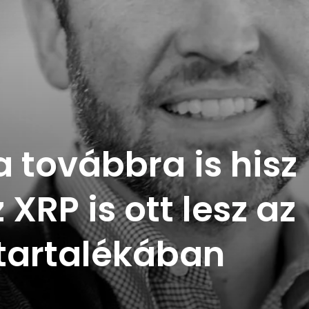
 továbbra is hisz
XRP is ott lesz az
 tartalékában