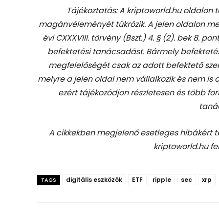
Tájékoztatás: A kriptoworld.hu oldalon 
magánvéleményét tükrözik. A jelen oldalon me
évi CXXXVIII. törvény (Bszt.) 4. § (2). bek 8. pon
befektetési tanácsadást.
Bármely befekteté
megfelelőségét csak az adott befektető szem
melyre a jelen oldal nem vállalkozik és nem is
ezért tájékozódjon részletesen és több for
taná
A cikkekben megjelenő esetleges hibákért 
kriptoworld.hu fe
digitális eszközök
ETF
ripple
sec
xrp
TAGS