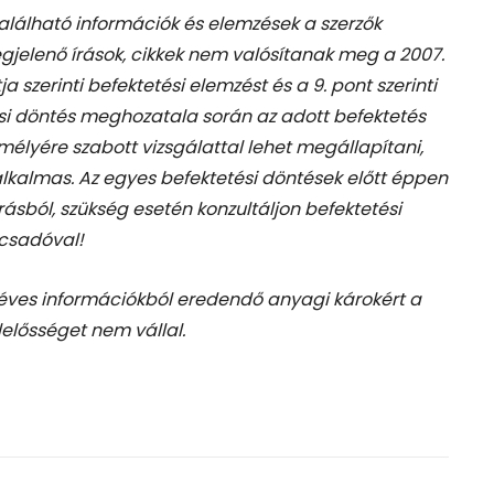
található információk és elemzések a szerzők
gjelenő írások, cikkek nem valósítanak meg a 2007.
tja szerinti befektetési elemzést és a 9. pont szerinti
si döntés meghozatala során az adott befektetés
élyére szabott vizsgálattal lehet megállapítani,
 alkalmas. Az egyes befektetési döntések előtt éppen
rásból, szükség esetén konzultáljon befektetési
csadóval!
téves információkból eredendő anyagi károkért a
lelősséget nem vállal.