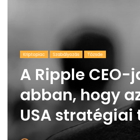
Kriptopiac
Szabályozás
Tőzsde
A Ripple CEO-ja
abban, hogy az 
USA stratégiai