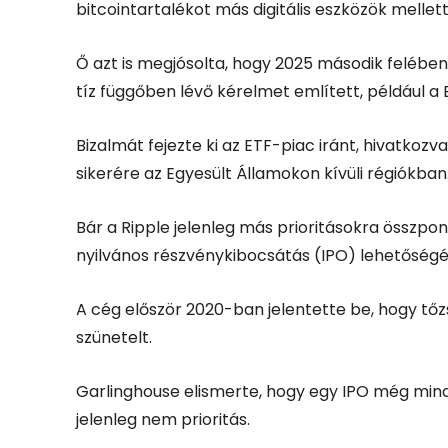
bitcointartalékot más digitális eszközök mellett
Ő azt is megjósolta, hogy 2025 második felébe
tíz függőben lévő kérelmet említett, például a 
Bizalmát fejezte ki az ETF-piac iránt, hivatko
sikerére az Egyesült Államokon kívüli régiókban
Bár a Ripple jelenleg más prioritásokra összpon
nyilvános részvénykibocsátás (IPO) lehetőségé
A cég először 2020-ban jelentette be, hogy tőz
szünetelt.
Garlinghouse elismerte, hogy egy IPO még mind
jelenleg nem prioritás.