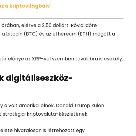
z a kriptovilágban!
órában, elérve a 2,56 dollárt. Rövid időre
y a bitcoin (BTC) és az ethereum (ETH) mögött a
bár előnye az XRP-vel szemben továbbra is csekély.
 digitáliseszköz-
y a volt amerikai elnök, Donald Trump külön
t stratégiai kriptovaluta-készletének.
elete hivatalosan is létrehozott egy