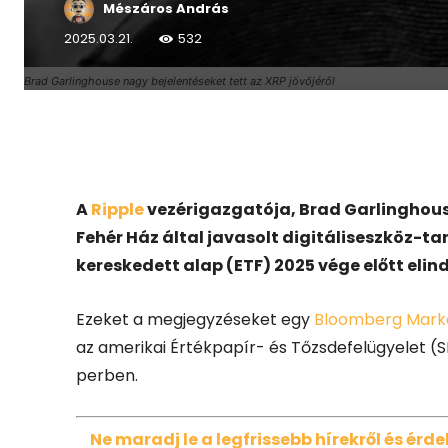
Mészáros András
2025.03.21.
532
Brad Garlinghouse nagy bejelentéseket tett az XRP jövőjéről
Facebook
X
A
Ripple
vezérigazgatója, Brad Garlinghous
Fehér Ház által javasolt digitáliseszköz-ta
kereskedett alap (ETF) 2025 vége előtt elin
Ezeket a megjegyzéseket egy
Bloomberg Marke
az amerikai Értékpapír- és Tőzsdefelügyelet (S
perben.
Ne maradj le a legfrissebb hírekről és ér