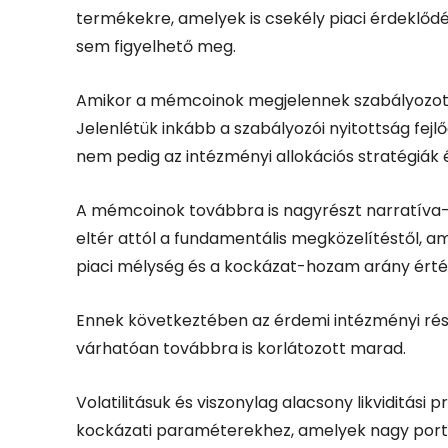
termékekre, amelyek is csekély piaci érdeklőd
sem figyelhető meg.
Amikor a mémcoinok megjelennek szabályozott 
Jelenlétük inkább a szabályozói nyitottság fejlő
nem pedig az intézményi allokációs stratégiák 
A mémcoinok továbbra is nagyrészt narratíva-v
eltér attól a fundamentális megközelítéstől, am
piaci mélység és a kockázat-hozam arány érté
Ennek következtében az érdemi intézményi ré
várhatóan továbbra is korlátozott marad.
Volatilitásuk és viszonylag alacsony likviditási 
kockázati paraméterekhez, amelyek nagy portf