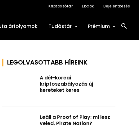
Kriptoszótár
Ebook
Bejelentkezés
uta árfolyamok
Tudástár
Prémium
LEGOLVASOTTABB HÍREINK
A dél-koreai
kriptoszabályozás új
kereteket keres
Leáll a Proof of Play: mi lesz
veled, Pirate Nation?