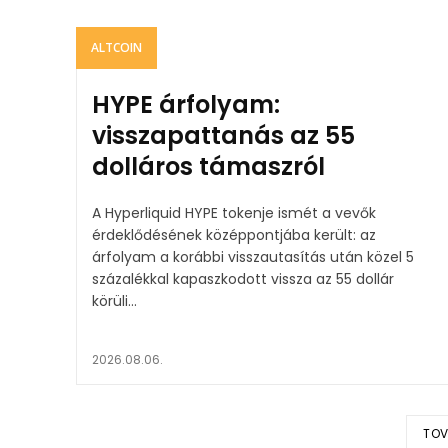
ALTCOIN
HYPE árfolyam:
visszapattanás az 55
dolláros támaszról
A Hyperliquid HYPE tokenje ismét a vevők
érdeklődésének középpontjába került: az
árfolyam a korábbi visszautasítás után közel 5
százalékkal kapaszkodott vissza az 55 dollár
körüli...
2026.08.06.
TOV