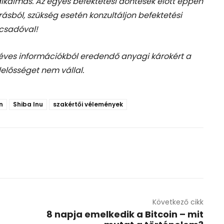
 alkalmas. Az egyes befektetési döntések előtt éppen
rásból, szükség esetén konzultáljon befektetési
csadóval!
téves információkból eredendő anyagi károkért a
lelősséget nem vállal.
n
Shiba Inu
szakértői vélemények
Következő cikk
8 napja emelkedik a Bitcoin – mit