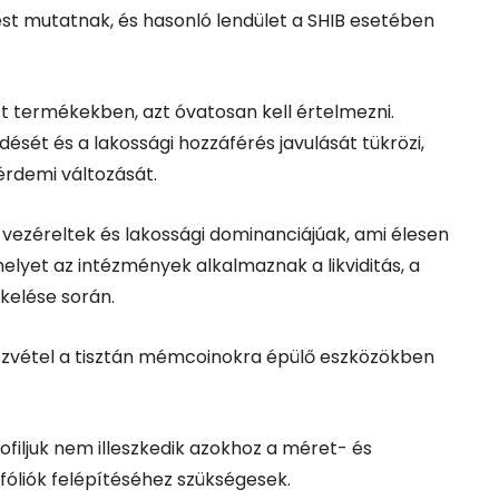
ést mutatnak, és hasonló lendület a SHIB esetében
termékekben, azt óvatosan kell értelmezni.
dését és a lakossági hozzáférés javulását tükrözi,
érdemi változását.
ezéreltek és lakossági dominanciájúak, ami élesen
elyet az intézmények alkalmaznak a likviditás, a
kelése során.
szvétel a tisztán mémcoinokra épülő eszközökben
profiljuk nem illeszkedik azokhoz a méret- és
óliók felépítéséhez szükségesek.