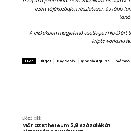
melyre a jelen oldal nem vállalkozik és nem is
ezért tájékozódjon részletesen és több for
taná
A cikkekben megjelenő esetleges hibákért 
kriptoworld.hu fe
Bitget
Dogecoin
Ignacio Aguirre
mémcoi
TAGS
Előző cikk
Már az Ethereum 3,8 százalékát