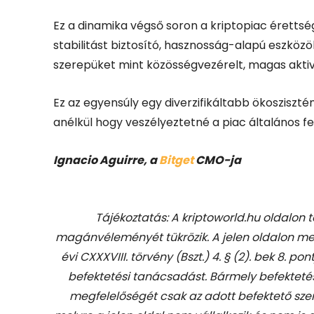
Ez a dinamika végső soron a kriptopiac érettség
stabilitást biztosító, hasznosság-alapú eszkö
szerepüket mint közösségvezérelt, magas aktiv
Ez az egyensúly egy diverzifikáltabb ökosziszt
anélkül hogy veszélyeztetné a piac általános f
Ignacio Aguirre, a
Bitget
CMO-ja
Tájékoztatás: A kriptoworld.hu oldalon 
magánvéleményét tükrözik. A jelen oldalon me
évi CXXXVIII. törvény (Bszt.) 4. § (2). bek 8. pon
befektetési tanácsadást.
Bármely befekteté
megfelelőségét csak az adott befektető szem