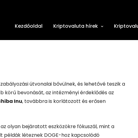
Kezdőoldal
Kriptovaluta hírek
Kriptoval
zabályozási útvonalai bővülnek, és lehetővé teszik a
bb körű bevonását, az intézményi érdeklődés az
Shiba Inu
, továbbra is korlátozott és erősen
z olyan bejáratott eszközökre fókuszál, mint a
elt példák léteznek DOGE-hoz kapcsolódó