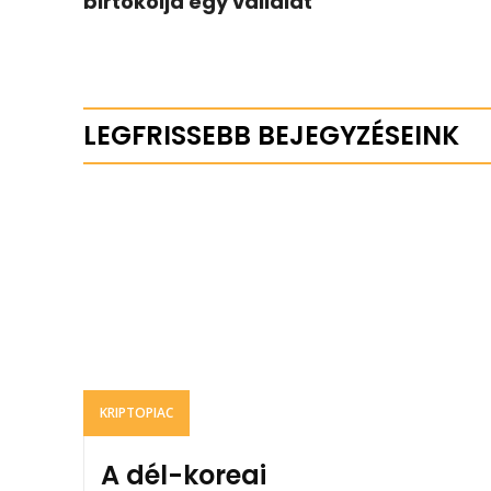
birtokolja egy vállalat
LEGFRISSEBB BEJEGYZÉSEINK
KRIPTOPIAC
A dél-koreai