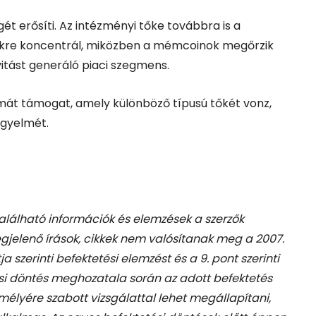
ét erősíti. Az intézményi tőke továbbra is a
zökre koncentrál, miközben a mémcoinok megőrzik
itást generáló piaci szegmens.
émát támogat, amely különböző típusú tőkét vonz,
egyelmét.
található információk és elemzések a szerzők
gjelenő írások, cikkek nem valósítanak meg a 2007.
tja szerinti befektetési elemzést és a 9. pont szerinti
si döntés meghozatala során az adott befektetés
élyére szabott vizsgálattal lehet megállapítani,