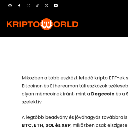
Mészáros András
2026.03.17.
185
Facebook
X
Miközben a több eszközt lefedő kripto ETF-ek s
Bitcoinon és Ethereumon túli eszközök szélese
olyan mémcoinok iránt, mint a
Dogecoin
és a
szelektív.
A legtöbb beadvány és jóváhagyás továbbra is a
BTC, ETH, SOL és XRP
, miközben csak elsziget