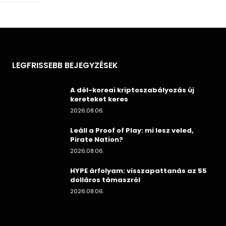
LEGFRISSEBB BEJEGYZÉSEK
A dél-koreai kriptoszabályozás új
kereteket keres
2026.08.06.
Leáll a Proof of Play: mi lesz veled,
Pirate Nation?
2026.08.06.
HYPE árfolyam: visszapattanás az 55
dolláros támaszról
2026.08.06.