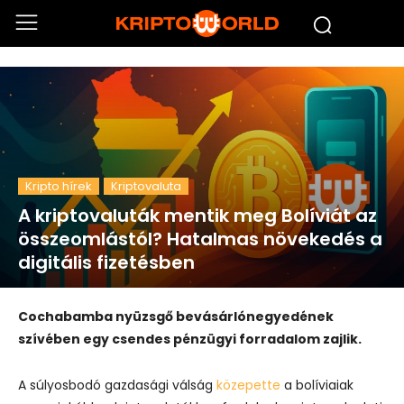
Kripto hírek
Kriptovaluta
A kriptovaluták mentik meg Bolíviát az
összeomlástól? Hatalmas növekedés a
digitális fizetésben
Cochabamba nyüzsgő bevásárlónegyedének
szívében egy csendes pénzügyi forradalom zajlik.
A súlyosbodó gazdasági válság
közepette
a bolíviaiak