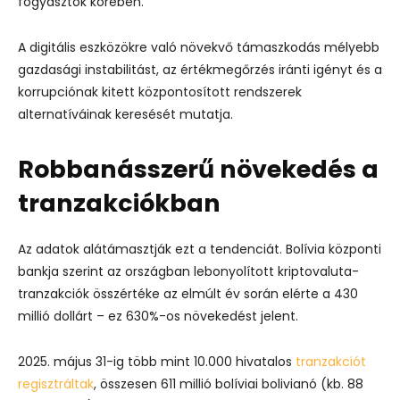
fogyasztók körében.
A digitális eszközökre való növekvő támaszkodás mélyebb
gazdasági instabilitást, az értékmegőrzés iránti igényt és a
korrupciónak kitett központosított rendszerek
alternatíváinak keresését mutatja.
Robbanásszerű növekedés a
tranzakciókban
Az adatok alátámasztják ezt a tendenciát. Bolívia központi
bankja szerint az országban lebonyolított kriptovaluta-
tranzakciók összértéke az elmúlt év során elérte a 430
millió dollárt – ez 630%-os növekedést jelent.
2025. május 31-ig több mint 10.000 hivatalos
tranzakciót
regisztráltak
, összesen 611 millió bolíviai bolivianó (kb. 88