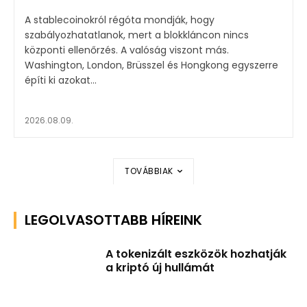
A stablecoinokról régóta mondják, hogy
szabályozhatatlanok, mert a blokkláncon nincs
központi ellenőrzés. A valóság viszont más.
Washington, London, Brüsszel és Hongkong egyszerre
építi ki azokat...
2026.08.09.
TOVÁBBIAK
LEGOLVASOTTABB HÍREINK
A tokenizált eszközök hozhatják
a kriptó új hullámát