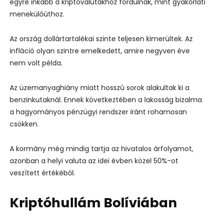
egyre inkább a kriptovalutákhoz fordulnak, mint gyakorlati
menekülőúthoz.
Az ország dollártartalékai szinte teljesen kimerültek. Az
infláció olyan szintre emelkedett, amire negyven éve
nem volt példa.
Az üzemanyaghiány miatt hosszú sorok alakultak ki a
benzinkutaknál. Ennek következtében a lakosság bizalma
a hagyományos pénzügyi rendszer iránt rohamosan
csökken.
A kormány még mindig tartja az hivatalos árfolyamot,
azonban a helyi valuta az idei évben közel 50%-ot
veszített értékéből.
Kriptóhullám Bolíviában