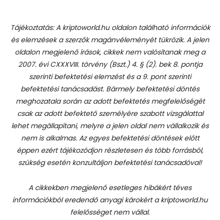
Tájékoztatás: A kriptoworld.hu oldalon található információk
és elemzések a szerzők magánvéleményét tükrözik. A jelen
oldalon megjelenő írások, cikkek nem valósítanak meg a
2007. évi CXXXVIII. törvény (Bszt.) 4. § (2). bek 8. pontja
szerinti befektetési elemzést és a 9. pont szerinti
befektetési tanácsadást.
Bármely befektetési döntés
meghozatala során az adott befektetés megfelelőségét
csak az adott befektető személyére szabott vizsgálattal
lehet megállapítani, melyre a jelen oldal nem vállalkozik és
nem is alkalmas. Az egyes befektetési döntések előtt
éppen ezért tájékozódjon részletesen és több forrásból,
szükség esetén konzultáljon befektetési tanácsadóval!
A cikkekben megjelenő esetleges hibákért téves
információkból eredendő anyagi károkért a kriptoworld.hu
felelősséget nem vállal.