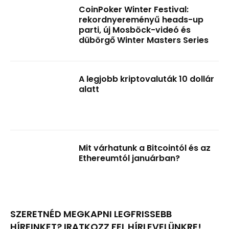
CoinPoker Winter Festival:
rekordnyereményű heads-up
parti, új Mosböck-videó és
dübörgő Winter Masters Series
A legjobb kriptovaluták 10 dollár
alatt
Mit várhatunk a Bitcointól és az
Ethereumtól januárban?
SZERETNÉD MEGKAPNI LEGFRISSEBB
HÍREINKET? IRATKOZZ FEL HÍRLEVELÜNKRE!