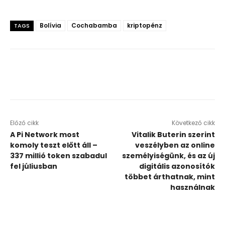
Bolívia
Cochabamba
kriptopénz
TAGS
Előző cikk
Következő cikk
A Pi Network most
Vitalik Buterin szerint
komoly teszt előtt áll –
veszélyben az online
337 millió token szabadul
személyiségünk, és az új
fel júliusban
digitális azonosítók
többet árthatnak, mint
használnak