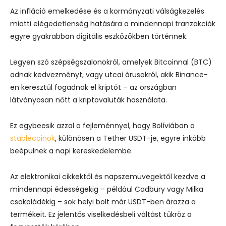
Az infláció emelkedése és a kormányzati válságkezelés
miatti elégedetlenség hatására a mindennapi tranzakciók
egyre gyakrabban digitális eszközökben történnek.
Legyen szó szépségszalonokról, amelyek Bitcoinnal (BTC)
adnak kedvezményt, vagy utcai árusokról, akik Binance-
en keresztül fogadnak el kriptót – az országban
látványosan nőtt a kriptovaluták használata.
Ez egybeesik azzal a fejleménnyel, hogy Bolíviában a
stablecoinok
, különösen a Tether USDT-je, egyre inkább
beépülnek a napi kereskedelembe.
Az elektronikai cikkektől és napszemüvegektől kezdve a
mindennapi édességekig – például Cadbury vagy Milka
csokoládékig – sok helyi bolt már USDT-ben árazza a
termékeit. Ez jelentős viselkedésbeli váltást tükröz a