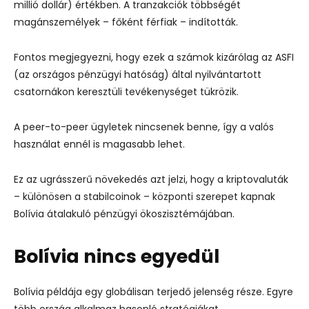
millió dollár) értékben. A tranzakciók többségét
magánszemélyek – főként férfiak – indították.
Fontos megjegyezni, hogy ezek a számok kizárólag az ASFI
(az országos pénzügyi hatóság) által nyilvántartott
csatornákon keresztüli tevékenységet tükrözik.
A peer-to-peer ügyletek nincsenek benne, így a valós
használat ennél is magasabb lehet.
Ez az ugrásszerű növekedés azt jelzi, hogy a kriptovaluták
– különösen a stabilcoinok – központi szerepet kapnak
Bolívia átalakuló pénzügyi ökoszisztémájában.
Bolívia nincs egyedül
Bolívia példája egy globálisan terjedő jelenség része. Egyre
több ország alkalmaz hasonló stratégiákat.