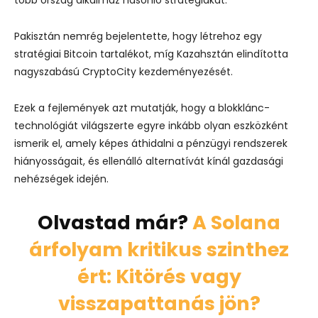
Pakisztán nemrég bejelentette, hogy létrehoz egy
stratégiai Bitcoin tartalékot, míg Kazahsztán elindította
nagyszabású CryptoCity kezdeményezését.
Ezek a fejlemények azt mutatják, hogy a blokklánc-
technológiát világszerte egyre inkább olyan eszközként
ismerik el, amely képes áthidalni a pénzügyi rendszerek
hiányosságait, és ellenálló alternatívát kínál gazdasági
nehézségek idején.
Olvastad már?
A Solana
árfolyam kritikus szinthez
ért: Kitörés vagy
visszapattanás jön?