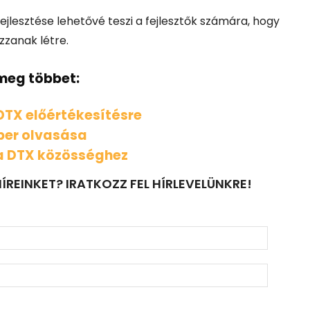
esztése lehetővé teszi a fejlesztők számára, hogy
zanak létre.
meg többet:
DTX előértékesítésre
per olvasása
a DTX közösséghez
ÍREINKET? IRATKOZZ FEL HÍRLEVELÜNKRE!