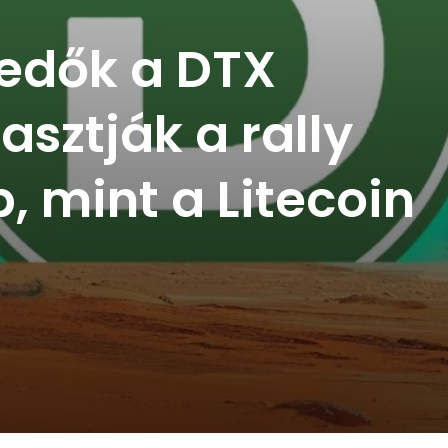
kedők a DTX
sztják a rally
b, mint a Litecoin