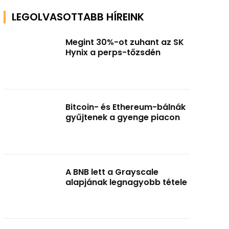
LEGOLVASOTTABB HÍREINK
Megint 30%-ot zuhant az SK
Hynix a perps-tőzsdén
Bitcoin- és Ethereum-bálnák
gyűjtenek a gyenge piacon
A BNB lett a Grayscale
alapjának legnagyobb tétele