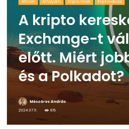
Altcoin
Árfolyam
Kripto hírek
Kriptovaluta
A kripto keres
Exchange-t vála
előtt. Miért job
és a Polkadot?
Mészáros András
2024.07.11.
615