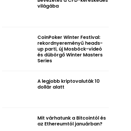
Bevezetés a CFD-kereskedés
világába
CoinPoker Winter Festival:
rekordnyereményű heads-
up parti, új Mosböck-videó
és dübörgő Winter Masters
Series
A legjobb kriptovaluták 10
dollár alatt
Mit várhatunk a Bitcointól és
az Ethereumtól januárban?