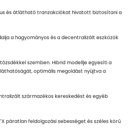
tus és átlátható tranzakciókat hivatott biztosítani a
alja a hagyományos és a decentralizált eszközök
tőzsdékkel szemben. Hibrid modellje egyesíti a
áthatóságát, optimális megoldást nyújtva a
ntralizált származékos kereskedést és egyéb
X páratlan feldolgozási sebességet és széles körű