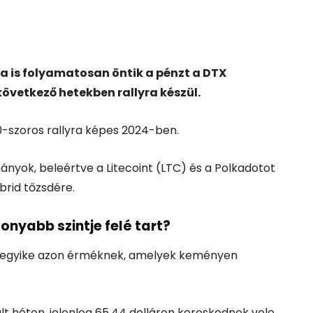
a is folyamatosan öntik a pénzt a DTX
következő hetekben rallyra készül.
0-szoros rallyra képes 2024-ben.
yok, beleértve a Litecoint (LTC) és a Polkadotot
brid tőzsdére.
onyabb szintje felé tart?
TC) egyike azon érméknek, amelyek keményen
lt héten, jelenleg 65,44 dolláron kereskednek vele,