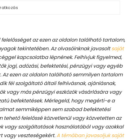
felelősséget az ezen az oldalon található tartalom,
agok tekintetében. Az olvasóinknak javasolt
saját
 céggel kapcsolatba lépnének. Felhívjuk figyelmed,
k jogi, adózási, befektetési, pénzügyi vagy egyéb
 Az ezen az oldalon található semmilyen tartalom
 fél szolgáltató általi felhívásnak, ajánlásnak,
zök vagy más pénzügyi eszközök vásárlására vagy
atú befektetések. Mérlegeld, hogy megérti-e a
tartalmat semmiképpen sem szabad befektetési
 tehető felelőssé közvetlenül vagy közvetetten az
ek vagy szolgáltatások használatából vagy azokkal
t vagy veszteségekért.
A témában javasoljuk saját