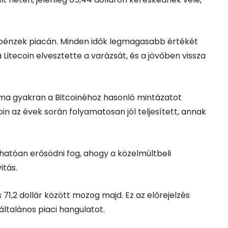
iptopénzek piacán. Minden idők legmagasabb értékét
a Litecoin elvesztette a varázsát, és a jövőben vissza
lyama gyakran a Bitcoinéhoz hasonló mintázatot
oin az évek során folyamatosan jól teljesített, annak
rhatóan erősödni fog, ahogy a közelmúltbeli
itás.
 71,2 dollár között mozog majd. Ez az előrejelzés
általános piaci hangulatot.