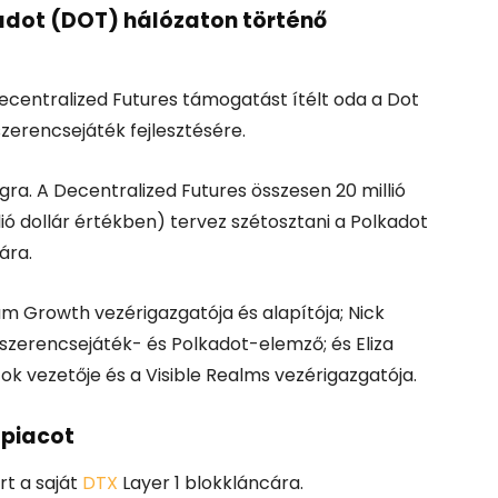
kadot (DOT) hálózaton történő
ecentralized Futures támogatást ítélt oda a Dot
zerencsejáték fejlesztésére.
a. A Decentralized Futures összesen 20 millió
llió dollár értékben) tervez szétosztani a Polkadot
ára.
um Growth vezérigazgatója és alapítója; Nick
, szerencsejáték- és Polkadot-elemző; és Eliza
atok vezetője és a Visible Realms vezérigazgatója.
 piacot
t a saját
DTX
Layer 1 blokkláncára.