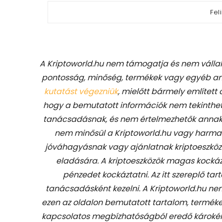
A Kriptoworld.hu nem támogatja és nem vállal 
pontosság, minőség, termékek vagy egyéb any
kutatást végezniük
, mielőtt bármely említett
hogy a bemutatott információk nem tekinthető
tanácsadásnak, és nem értelmezhetők annak.
nem minősül a Kriptoworld.hu vagy harmadik
jóváhagyásnak vagy ajánlatnak kriptoeszkö
eladására. A kriptoeszközök magas kockáz
pénzedet kockáztatni. Az itt szereplő 
tanácsadásként kezelni. A Kriptoworld.hu nem
ezen az oldalon bemutatott tartalom, termék
kapcsolatos megbízhatóságból eredő károkér