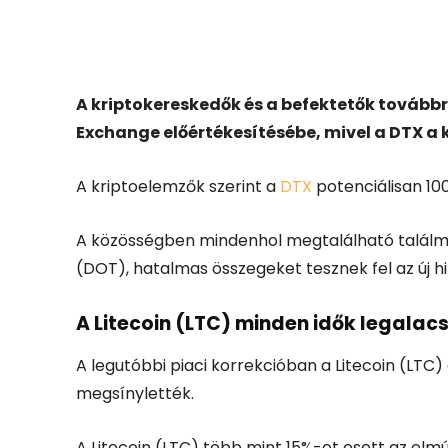
Facebook
X
A kriptokereskedők és a befektetők továbbr
Exchange előértékesítésébe, mivel a DTX a 
A kriptoelemzők szerint a
DTX
potenciálisan 10
A közösségben mindenhol megtalálható találmán
(DOT), hatalmas összegeket tesznek fel az új hi
A Litecoin (LTC) minden idők legalacs
A legutóbbi piaci korrekcióban a Litecoin (L
megsínylették.
A Litecoin (LTC) több mint 15%-ot esett az elmú