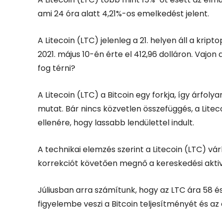
ami 24 óra alatt 4,21%-os emelkedést jelent.
A Litecoin (LTC) jelenleg a 21. helyen áll a kr
2021. május 10-én érte el 412,96 dolláron. Vajon 
fog térni?
A Litecoin (LTC) a Bitcoin egy forkja, így árfo
mutat. Bár nincs közvetlen összefüggés, a Litec
ellenére, hogy lassabb lendülettel indult.
A technikai elemzés szerint a Litecoin (LTC) vá
korrekciót követően megnő a kereskedési aktiv
Júliusban arra számítunk, hogy az LTC ára 58 és
figyelembe veszi a Bitcoin teljesítményét és az 