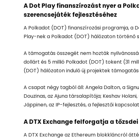
A Dot Play finanszírozást nyer a Pol
szerencsejáték fejlesztéséhez
A Polkadot (DOT) finanszírozási programja, a D
Play-nek a Polkadot (DOT) hálózaton történő s
A támogatás összegét nem hozták nyilvánosságr
dollárt és 5 millió Polkadot (DOT) tokent (31 mi
(DOT) hálózaton induló új projektek támogatás
A csapat négy tagból áll: Angela Dalton, a Sign
Douzinas, az Ajuna társalapítója; Keshav Holani
Jäppinen, az IP-fejlesztés, a fejlesztői kapcsol
A DTX Exchange felforgatja a tőzsdei
A DTX Exchange az Ethereum blokkláncról áttér