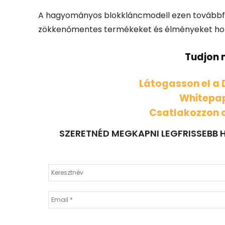
A hagyományos blokkláncmodell ezen továbbfejl
zökkenőmentes termékeket és élményeket hoz
Tudjon 
Látogasson el a 
Whitepa
Csatlakozzon 
SZERETNÉD MEGKAPNI LEGFRISSEBB H