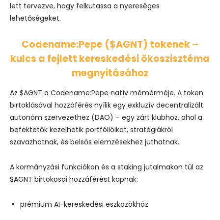
lett tervezve, hogy felkutassa a nyereséges
lehetőségeket.
Codename:Pepe ($AGNT) tokenek –
kulcs a fejlett kereskedési ökoszisztéma
megnyitásához
Az $AGNT a Codename:Pepe natív mémérméje. A token
birtoklásával hozzáférés nyílik egy exkluzív decentralizált
autonóm szervezethez (DAO) – egy zárt klubhoz, ahol a
befektetők kezelhetik portfólióikat, stratégiákról
szavazhatnak, és belsős elemzésekhez juthatnak.
A kormányzási funkciókon és a staking jutalmakon túl az
$AGNT birtokosai hozzáférést kapnak:
prémium AI-kereskedési eszközökhöz