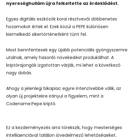
nyereséghullám újra felkeltette az érdeklődést.
Egyes digitális eszközök korai résztvevői döbbenetes
hozamokat értek el. Ezek közül a PEPE különösen
kiemelkedő sikertörténetként tűnt fel.
Most bennfentesek egy újabb potenciális gyöngyszemre
utalnak, amely hasonló növekedést produkálhat. A
kriptórajongók izgatottan várják, mi lehet a következő
nagy dobás.
Ahogy a jelenlegi bikapiac egyre intenzívebbé válik, az
olyan új projektekre irányul a figyelem, mint a
Codename:Pepe kriptó.
Ez a kezdeményezés arra törekszik, hogy mesterséges
intelligenciával találjon jövedelmező lehetőségeket.