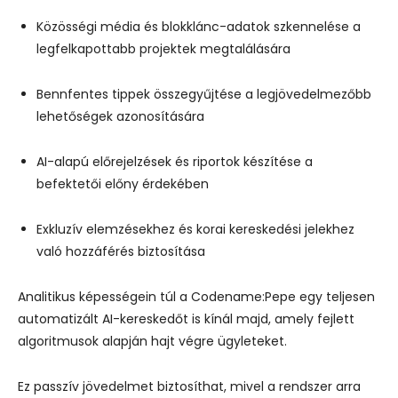
Közösségi média és blokklánc-adatok szkennelése a
legfelkapottabb projektek megtalálására
Bennfentes tippek összegyűjtése a legjövedelmezőbb
lehetőségek azonosítására
AI-alapú előrejelzések és riportok készítése a
befektetői előny érdekében
Exkluzív elemzésekhez és korai kereskedési jelekhez
való hozzáférés biztosítása
Analitikus képességein túl a Codename:Pepe egy teljesen
automatizált AI-kereskedőt is kínál majd, amely fejlett
algoritmusok alapján hajt végre ügyleteket.
Ez passzív jövedelmet biztosíthat, mivel a rendszer arra