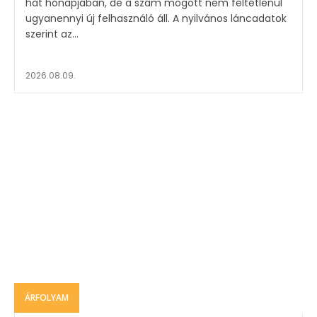
hat hónapjában, de a szám mögött nem feltétlenül
ugyanennyi új felhasználó áll. A nyilvános láncadatok
szerint az...
2026.08.09.
ÁRFOLYAM