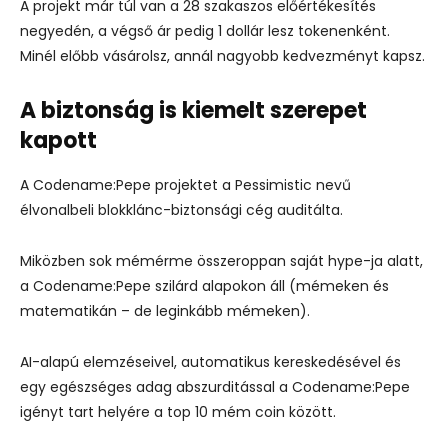
A projekt már túl van a 28 szakaszos előértékesítés
negyedén, a végső ár pedig 1 dollár lesz tokenenként.
Minél előbb vásárolsz, annál nagyobb kedvezményt kapsz.
A biztonság is kiemelt szerepet
kapott
A Codename:Pepe projektet a Pessimistic nevű
élvonalbeli blokklánc-biztonsági cég auditálta.
Miközben sok mémérme összeroppan saját hype-ja alatt,
a Codename:Pepe szilárd alapokon áll (mémeken és
matematikán – de leginkább mémeken).
AI-alapú elemzéseivel, automatikus kereskedésével és
egy egészséges adag abszurditással a Codename:Pepe
igényt tart helyére a top 10 mém coin között.