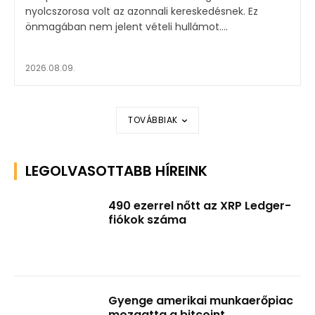
nyolcszorosa volt az azonnali kereskedésnek. Ez
önmagában nem jelent vételi hullámot....
2026.08.09.
TOVÁBBIAK
LEGOLVASOTTABB HÍREINK
490 ezerrel nőtt az XRP Ledger-
fiókok száma
Gyenge amerikai munkaerőpiac
mozgatta a bitcoint