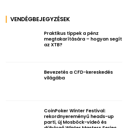
VENDÉGBEJEGYZÉSEK
Praktikus tippek a pénz
megtakarítására – hogyan segít
az XTB?
Bevezetés a CFD-kereskedés
világába
CoinPoker Winter Festival:
rekordnyereményű heads-up
parti, új Mosböck-videó és
dübörgő Winter Masters Series