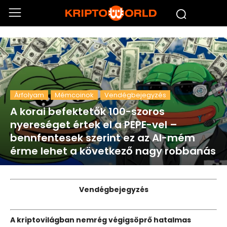
Árfolyam
Mémcoinok
Vendégbejegyzés
A korai befektetők 100-szoros
nyereséget értek el a PEPE-vel –
bennfentesek szerint ez az AI-mém
érme lehet a következő nagy robbanás
Vendégbejegyzés
A kriptovilágban nemrég végigsöprő hatalmas