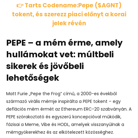
👉 Tarts Codename:Pepe ($AGNT)
tokent, és szerezz piaci előnyt a korai
jelek révén
PEPE – a mém érme, amely
hullámokat vet: múltbeli
sikerek és jövőbeli
lehetőségek
Matt Furie „Pepe the Frog” című, a 2000-es évekből
származó virális mémje inspirálta a PEPE tokent – egy
deflációs mém érmét az Ethereum ERC-20 szabványán. A
PEPE szórakoztató és egyszerű koncepcióval működik,
fázisai a Meme, Vibe és HODL, amelyek visszanyúlnak a
mémgyökerekhez és az elkötelezett közösséghez.