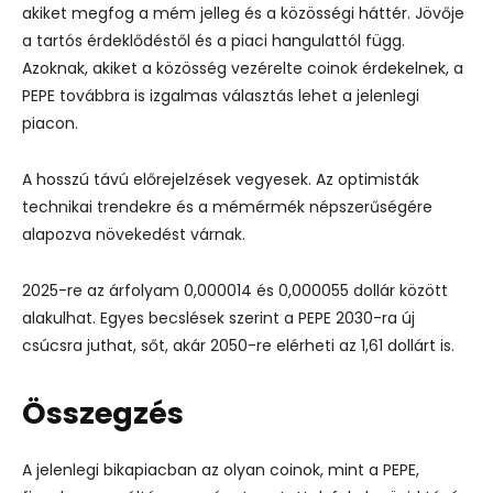
akiket megfog a mém jelleg és a közösségi háttér. Jövője
a tartós érdeklődéstől és a piaci hangulattól függ.
Azoknak, akiket a közösség vezérelte coinok érdekelnek, a
PEPE továbbra is izgalmas választás lehet a jelenlegi
piacon.
A hosszú távú előrejelzések vegyesek. Az optimisták
technikai trendekre és a mémérmék népszerűségére
alapozva növekedést várnak.
2025-re az árfolyam 0,000014 és 0,000055 dollár között
alakulhat. Egyes becslések szerint a PEPE 2030-ra új
csúcsra juthat, sőt, akár 2050-re elérheti az 1,61 dollárt is.
Összegzés
A jelenlegi bikapiacban az olyan coinok, mint a PEPE,