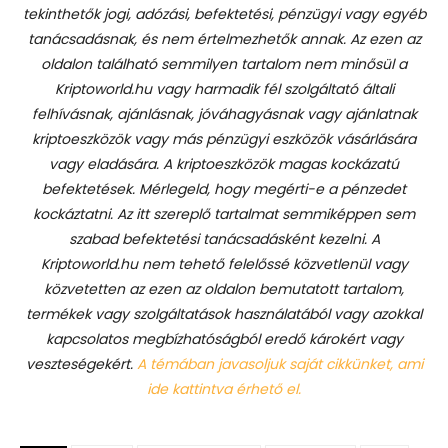
tekinthetők jogi, adózási, befektetési, pénzügyi vagy egyéb
tanácsadásnak, és nem értelmezhetők annak. Az ezen az
oldalon található semmilyen tartalom nem minősül a
Kriptoworld.hu vagy harmadik fél szolgáltató általi
felhívásnak, ajánlásnak, jóváhagyásnak vagy ajánlatnak
kriptoeszközök vagy más pénzügyi eszközök vásárlására
vagy eladására. A kriptoeszközök magas kockázatú
befektetések. Mérlegeld, hogy megérti-e a pénzedet
kockáztatni. Az itt szereplő tartalmat semmiképpen sem
szabad befektetési tanácsadásként kezelni. A
Kriptoworld.hu nem tehető felelőssé közvetlenül vagy
közvetetten az ezen az oldalon bemutatott tartalom,
termékek vagy szolgáltatások használatából vagy azokkal
kapcsolatos megbízhatóságból eredő károkért vagy
veszteségekért.
A témában javasoljuk saját cikkünket, ami
ide kattintva érhető el.