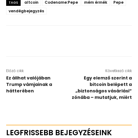
altcoin
Codename:Pepe
mém érmék
Pepe
TAGS
vendégbejegyzés
Előző cikk
Következő cikk
Ez állhat valójában
Egy elemző szerint a
Trump vámjainak a
bitcoin belépett a
hátterében
„biztonságos vásárlási”
zónába – mutatjuk, miért
LEGFRISSEBB BEJEGYZÉSEINK