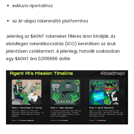
exkluzív riportokhoz
az AI-alapú tokenindító platformhoz
Jelenleg az $AGNT tokeneket filléres áron kínálják. Az
elsődleges tokenkibocsátás (ICO) keretében az áruk
jelentősen csökkentett. A jelenlegi, hatodik szakaszban
egy $AGNT ára 0,006666 dollár.