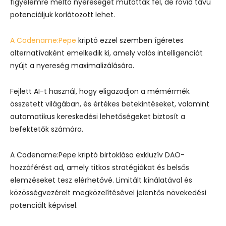
figyelemre méltó nyereséget mutattak fel, de rövid távú
potenciáljuk korlátozott lehet.
A Codename:Pepe
kriptó ezzel szemben ígéretes
alternatívaként emelkedik ki, amely valós intelligenciát
nyújt a nyereség maximalizálására.
Fejlett AI-t használ, hogy eligazodjon a mémérmék
összetett világában, és értékes betekintéseket, valamint
automatikus kereskedési lehetőségeket biztosít a
befektetők számára.
A Codename:Pepe kriptó birtoklása exkluzív DAO-
hozzáférést ad, amely titkos stratégiákat és belsős
elemzéseket tesz elérhetővé. Limitált kínálatával és
közösségvezérelt megközelítésével jelentős növekedési
potenciált képvisel.