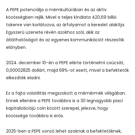
A PEPE potenciálja a mémkultúrában és az aktív
közösségben rejlik. Mivel a teljes kínálata 420,69 billió
tokenre van korlátozva, az árfolyamot a kereslet alakítja.
Egyszerű üzenete révén azokhoz szól, akik az
átláthatóságot és az egyenes kommunikációt részesítik
előnyben.
2024. december 10-én a PEPE elérte történelmi csúcsát,
0,00002825 dollárt, majd 68%-ot esett, mivel a befektetők
elkezdték eladni.
Ez a fajta volatilitás megszokott a mémérmék világában.
Ennek ellenére a PEPE továbbra is a 30 legnagyobb piaci
kapitalizációjú coin között szerepel, jelezve, hogy
közössége továbbra is erős.
2025-ben a PEPE vonzó lehet azoknak a befektetőknek,