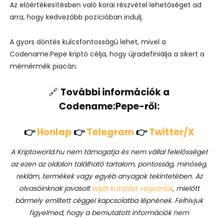
Az előértékesítésben való korai részvétel lehetőséget ad
arra, hogy kedvezőbb pozícióban indulj.
A gyors döntés kulcsfontosságú lehet, mivel a
Codename:Pepe kriptó célja, hogy újradefiniálja a sikert a
mémérmék piacán.
🔗
További információk a
Codename
:Pepe-r
ől:
👉
Honlap
👉
Telegram
👉
Twitter/X
A Kriptoworld.hu nem támogatja és nem vállal felelősséget
az ezen az oldalon található tartalom, pontosság, minőség,
reklám, termékek vagy egyéb anyagok tekintetében. Az
olvasóinknak javasolt
saját kutatást végezniük
, mielőtt
bármely említett céggel kapcsolatba lépnének. Felhívjuk
figyelmed, hogy a bemutatott információk nem