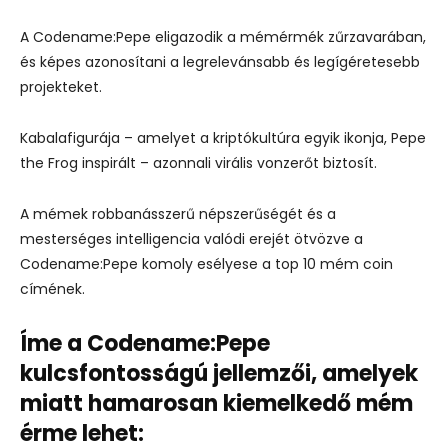
A Codename:Pepe eligazodik a mémérmék zűrzavarában,
és képes azonosítani a legrelevánsabb és legígéretesebb
projekteket.
Kabalafigurája – amelyet a kriptókultúra egyik ikonja, Pepe
the Frog inspirált – azonnali virális vonzerőt biztosít.
A mémek robbanásszerű népszerűségét és a
mesterséges intelligencia valódi erejét ötvözve a
Codename:Pepe komoly esélyese a top 10 mém coin
címének.
Íme a Codename:Pepe
kulcsfontosságú jellemzői, amelyek
miatt hamarosan kiemelkedő mém
érme lehet: