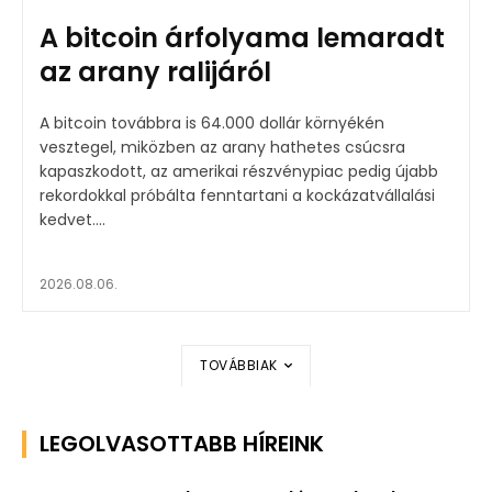
A bitcoin árfolyama lemaradt
az arany ralijáról
A bitcoin továbbra is 64.000 dollár környékén
vesztegel, miközben az arany hathetes csúcsra
kapaszkodott, az amerikai részvénypiac pedig újabb
rekordokkal próbálta fenntartani a kockázatvállalási
kedvet....
2026.08.06.
TOVÁBBIAK
LEGOLVASOTTABB HÍREINK