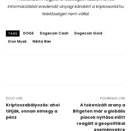
információkból eredendő anyagi károkért a kriptoworld.hu
felelősséget nem vállal.
DOGE
Dogecoin Cash
Dogecoin Gold
TAGS
Elon Musk
Nikita Bier
Előző cikk
Következő cikk
Kriptoszabályozás: ahol
A tokenizált arany a
tiltják, onnan elmegy a
Bitgeten már a globális
pénz
piacok nyitása előtt
reagált a geopolitikai
eseményekre