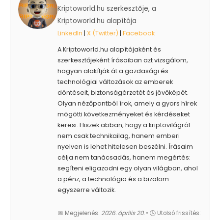
Kriptoworld.hu szerkesztője, a
Kriptoworld.hu alapítója
LinkedIn
|
X (Twitter)
|
Facebook
A Kriptoworld.hu alapítójaként és
szerkesztőjeként írásaiban azt vizsgálom,
hogyan alakítják át a gazdasági és
technológiai változások az emberek
döntéseit, biztonságérzetét és jövőképét.
Olyan nézőpontból írok, amely a gyors hírek
mögötti következményeket és kérdéseket
keresi. Hiszek abban, hogy a kriptovilágról
nem csak technikailag, hanem emberi
nyelven is lehet hitelesen beszélni. Írásaim
célja nem tanácsadás, hanem megértés:
segíteni eligazodni egy olyan világban, ahol
a pénz, a technológia és a bizalom
egyszerre változik.
📅 Megjelenés:
2026. április 20.
• 🕓 Utolsó frissítés: