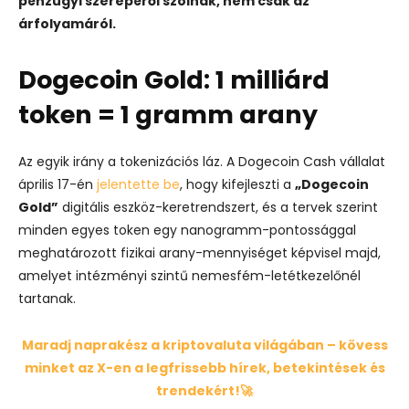
pénzügyi szerepéről szólnak, nem csak az
árfolyamáról.
Dogecoin Gold: 1 milliárd
token = 1 gramm arany
Az egyik irány a tokenizációs láz. A Dogecoin Cash vállalat
április 17-én
jelentette be
, hogy kifejleszti a
„Dogecoin
Gold”
digitális eszköz-keretrendszert, és a tervek szerint
minden egyes token egy nanogramm-pontossággal
meghatározott fizikai arany-mennyiséget képvisel majd,
amelyet intézményi szintű nemesfém-letétkezelőnél
tartanak.
Maradj naprakész a kriptovaluta világában – kövess
minket az X-en a legfrissebb hírek, betekintések és
trendekért!🚀