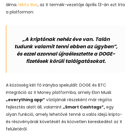
álma.
Nikita Bier
, az X termék-vezetője április 13-án ezt írta
a platformon:
„
A kriptónak nehéz éve van. Talán
tudunk valamit tenni ebben az ügyben”,
és ezzel azonnal újraélesztette a DOGE-
fizetések körüli találgatásokat.
A közösség két fő irányba spekulált: DOGE és BTC
integráció az X Money platformba, amely Elon Musk
„everything app”
víziójának részeként már régóta
fejlesztés alatt áll, valamint
„Smart Cashtags”,
egy
olyan funkció, amely lehetővé tenné a valós idejű kripto-
és részvényárak követését és közvetlen kereskedést az X
felületéről.