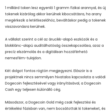
1 milliárd token lesz egyenlő 1 gramm fizikai arannyal, és új
tokenek kizárólag akkor kerülnek kibocsátásra, ha arany
megérkezik a letétkezelőhöz, beváltáskor pedig a tokenek
visszavonásra kerülnek.
A vállalat szerint a cél az árucikk-alapó eszközök és a
blokklánc-alapú auditálhatóság összekapcsolása, azaz a
precíz elszámolás és a digitálisan hozzáférhető
nemesfém-tulajdon.
Két dolgot fontos rögtön megjegyezni. Először is a
projektnek nincs semmilyen hivatalos kapcsolata a valódi
Dogecoin fejlesztésével vagy irányításával, a Dogecoin
Cash egy teljesen különálló cég.
Másodszor, a Dogecoin Gold még csak fejlesztési és
értékelési fázisban van, nem bocsátottak ki tokeneket, és