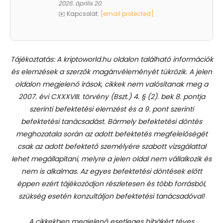
2026. április 20.
✉️ Kapcsolat:
[email protected]
Tájékoztatás: A kriptoworld.hu oldalon található információk
és elemzések a szerzők magánvéleményét tükrözik. A jelen
oldalon megjelenő írások, cikkek nem valósítanak meg a
2007. évi CXXXVIII. törvény (Bszt.) 4. § (2). bek 8. pontja
szerinti befektetési elemzést és a 9. pont szerinti
befektetési tanácsadást.
Bármely befektetési döntés
meghozatala során az adott befektetés megfelelőségét
csak az adott befektető személyére szabott vizsgálattal
lehet megállapítani, melyre a jelen oldal nem vállalkozik és
nem is alkalmas. Az egyes befektetési döntések előtt
éppen ezért tájékozódjon részletesen és több forrásból,
szükség esetén konzultáljon befektetési tanácsadóval!
A cikkekben megjelenő esetleges hibákért téves