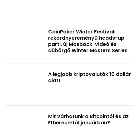
CoinPoker Winter Festival:
rekordnyereményű heads-up
parti, új Mosböck-videó és
dübörgő Winter Masters Series
A legjobb kriptovaluták 10 dollár
alatt
Mit várhatunk a Bitcointól és az
Ethereumtól januárban?