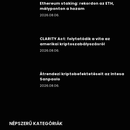
Ethereum staking: rekordon az ETH,
mélyponton a hozam
2026.08.06.
CLARITY Act: folytatódik a vita az
amerikai kriptoszabályozásról
2026.08.06.
Átrendezi kriptobefektetéseit az Intesa
Sanpaolo
2026.08.06.
NÉPSZERŰ KATEGÓRIÁK