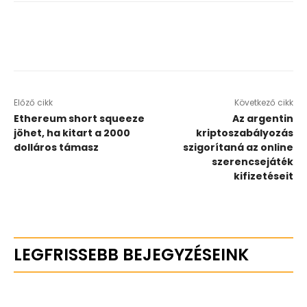
Előző cikk
Következő cikk
Ethereum short squeeze
Az argentin
jöhet, ha kitart a 2000
kriptoszabályozás
dolláros támasz
szigorítaná az online
szerencsejáték
kifizetéseit
LEGFRISSEBB BEJEGYZÉSEINK