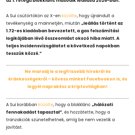
az 1. rétegű blokklánc második leállása 2026-ban.
A Sui csütörtökön az X-en
közölte
, hogy újraindult a
tevékenység a mainnetjén, miután
„leállás történt az
1.72-es kiadásban bevezetett, a gas felszámítási
logikájában lévő összeomlást okozó hiba miatt. A
teljes incidensvizsgálatot a következő napokban
tesszük közzé.”
Ne maradj le a legfrissebb hírekről és
érdekességekről – kövess minket Facebookon is, és
legyél naprakész a kriptovilágban!
A Sui korábban
közölte
, hogy a blokklánc
„hálózati
fennakadást tapasztal”
, és hozzátette, hogy a
tranzakciók szünetelhetnek, amíg be nem vezetik a
javítást.