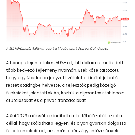
A SUI körülbelül 6,6%-ot esett a kiesés alatt. Forrás: CoinGecko
A hónap elején a token 50%-kal, 1,41 dollárra emelkedett
több kedvező fejlemény nyomán. Ezek közé tartozott,
hogy egy Nasdaqon jegyzett vállalat a kínálat jelentős
részét stakingbe helyezte, a fejlesztők pedig közelgő
funkciókat jelentettek be, köztük a díjmentes stablecoin-
átutalásokat és a privát tranzakciókat.
A Sui 2023 májusában indította el a főhálózatát azzal a
céllal, hogy skálázható legyen, és olyan gyorsan dolgozza
fel a tranzakciókat, ami már a pénzügyi intézmények