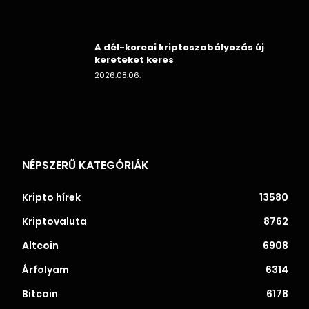
A dél-koreai kriptoszabályozás új
kereteket keres
2026.08.06.
NÉPSZERŰ KATEGÓRIÁK
Kripto hírek
13580
Kriptovaluta
8762
Altcoin
6908
Árfolyam
6314
Bitcoin
6178