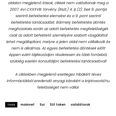
oldalon megjelenő írások, cikkek nem valósítanak meg a
2007. évi CXXXVIII. törvény (Bszt.) 4. § (2). bek 8. pontja
szerinti befektetési elemzést és a 9. pont szerinti
befektetési tanácsadást.
Bármely befektetési döntés
meghozatala során az adott befektetés megfelelőségét
csak az adott befektető személyére szabott vizsgálattal
lehet megállapítani, melyre a jelen oldal nem vállalkozik és
nem is alkalmas. Az egyes befektetési döntések előtt
éppen ezért tájékozódjon részletesen és több forrásból,
szükség esetén konzultáljon befektetési tanácsadóval!
A cikkekben megjelenő esetleges hibákért téves
információkból eredendő anyagi károkért a kriptoworld.hu
felelősséget nem vállal.
mainnet
Sui
SUI token
validátorok
TAGS