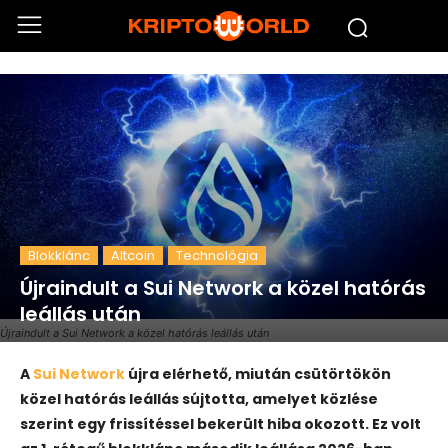
Blokklánc
Altcoin
Technológia
Újraindult a Sui Network a közel hatórás
leállás után
Újraindult a Sui Network a közel hatórás leállás után
A
Sui Network
újra elérhető, miután csütörtökön
közel hatórás leállás sújtotta, amelyet közlése
szerint egy frissítéssel bekerült hiba okozott. Ez volt