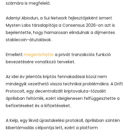
számára is megfelelő.
Adeniyi Abiodun, a Sui Network fejlesztőjeként ismert
Mysten Labs társalapítója a Consensus 2026-on azt is
bejelentette, hogy hamarosan elindulnak a díjmentes
stablecoin-átutalások.
Emellett
megerősítette
a privát tranzakciós funkció
bevezetésére vonatkozó terveket.
Az idei év jelentős kriptós fennakadásai közül nem
mindegyik vezethető vissza technikai problémákra. A Drift
Protocolt, egy decentralizált kriptovaluta-tőzsdét
áprilisban feltörték, ezért ideiglenesen felfüggesztette a
befizetéseket és a kifizetéseket.
A Kelp, egy likvid újrastakelési protokoll, áprilisban szintén
kibertámadás célpontja lett, ezért a platform