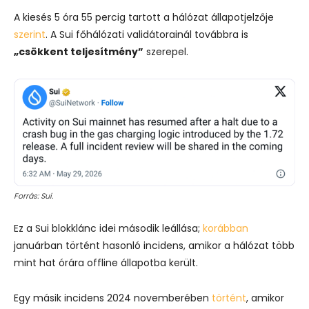
A kiesés 5 óra 55 percig tartott a hálózat állapotjelzője
szerint
. A Sui főhálózati validátorainál továbbra is
„csökkent teljesítmény”
szerepel.
Forrás: Sui.
Ez a Sui blokklánc idei második leállása;
korábban
januárban történt hasonló incidens, amikor a hálózat több
mint hat órára offline állapotba került.
Egy másik incidens 2024 novemberében
történt
, amikor