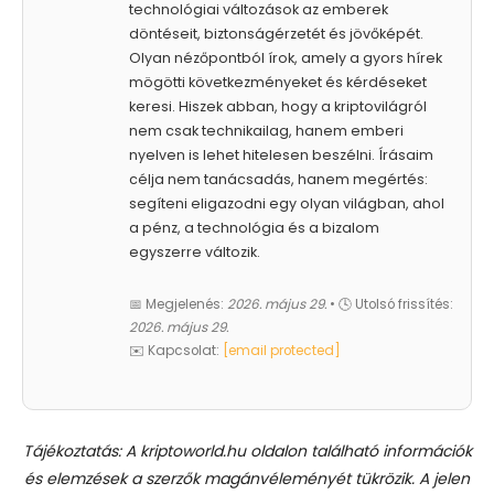
technológiai változások az emberek
döntéseit, biztonságérzetét és jövőképét.
Olyan nézőpontból írok, amely a gyors hírek
mögötti következményeket és kérdéseket
keresi. Hiszek abban, hogy a kriptovilágról
nem csak technikailag, hanem emberi
nyelven is lehet hitelesen beszélni. Írásaim
célja nem tanácsadás, hanem megértés:
segíteni eligazodni egy olyan világban, ahol
a pénz, a technológia és a bizalom
egyszerre változik.
📅 Megjelenés:
2026. május 29.
• 🕓 Utolsó frissítés:
2026. május 29.
✉️ Kapcsolat:
[email protected]
Tájékoztatás: A kriptoworld.hu oldalon található információk
és elemzések a szerzők magánvéleményét tükrözik. A jelen