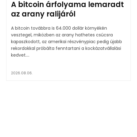
A bitcoin árfolyama lemaradt
az arany ralijáról
A bitcoin továbbra is 64.000 dollár környékén
vesztegel, miközben az arany hathetes csúcsra
kapaszkodott, az amerikai részvénypiac pedig újabb
rekordokkal próbálta fenntartani a kockázatvállalási
kedvet....
2026.08.06.