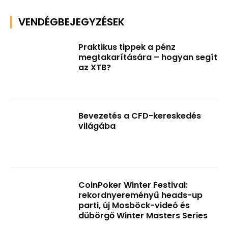
VENDÉGBEJEGYZÉSEK
Praktikus tippek a pénz
megtakarítására – hogyan segít
az XTB?
Bevezetés a CFD-kereskedés
világába
CoinPoker Winter Festival:
rekordnyereményű heads-up
parti, új Mosböck-videó és
dübörgő Winter Masters Series