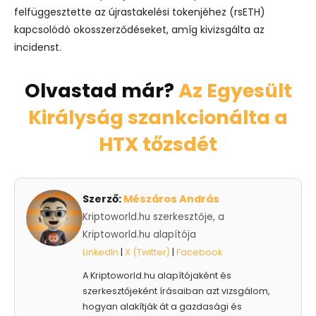
felfüggesztette az újrastakelési tokenjéhez (rsETH)
kapcsolódó okosszerződéseket, amíg kivizsgálta az
incidenst.
Olvastad már?
Az Egyesült
Királyság szankcionálta a
HTX tőzsdét
Szerző:
Mészáros András
Kriptoworld.hu szerkesztője, a
Kriptoworld.hu alapítója
LinkedIn
|
X (Twitter)
|
Facebook
A Kriptoworld.hu alapítójaként és
szerkesztőjeként írásaiban azt vizsgálom,
hogyan alakítják át a gazdasági és