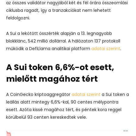
az összes validátor nagyjából két és fél órára összeomlási
ciklusba ragadt, így a tranzakciókat nem lehetett
feldolgozni.
A Sui a lekötött összérték alapján a 13. legnagyobb
blokklánc, 542 millió dollárral. A hálózaton 137 protokoll
működik a DefiLlama analitikai platform
adatai szerint
.
A Sui token 6,6%-ot esett,
mielőtt magához tért
A CoinGecko kriptoaggregátor
adatai szerint
a Sui token a
leállás alatt mintegy 6,6%-kal, 90 centes mélypontra
esett. Azóta kissé magához tért, és péntek kora reggel
körülbelül 93 centen kereskedtek vele.