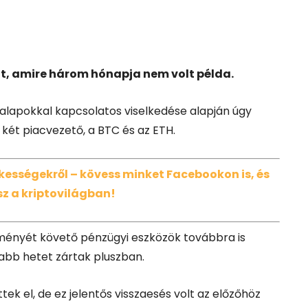
nt, amire három hónapja nem volt példa.
alapokkal kapcsolatos viselkedése alapján úgy
 két piacvezető, a BTC és az ETH.
dekességekről – kövess minket Facebookon is, és
z a kriptovilágban!
tményét követő pénzügyi eszközök továbbra is
jabb hetet zártak pluszban.
ek el, de ez jelentős visszaesés volt az előzőhöz