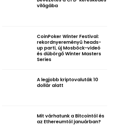
világába
CoinPoker Winter Festival:
rekordnyereményű heads-
up parti, új Mosböck-videó
és dübörgő Winter Masters
Series
A legjobb kriptovaluták 10
dollár alatt
Mit várhatunk a Bitcointól és
az Ethereumtól januárban?