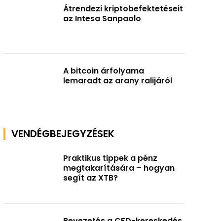
Átrendezi kriptobefektetéseit
az Intesa Sanpaolo
A bitcoin árfolyama
lemaradt az arany ralijáról
VENDÉGBEJEGYZÉSEK
Praktikus tippek a pénz
megtakarítására – hogyan
segít az XTB?
Bevezetés a CFD-kereskedés