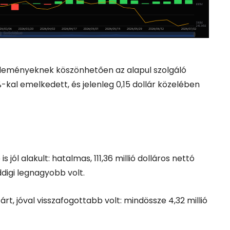
jleményeknek köszönhetően az alapul szolgáló
kal emelkedett, és jelenleg 0,15 dollár közelében
s jól alakult: hatalmas, 111,36 millió dolláros nettó
digi legnagyobb volt.
árt, jóval visszafogottabb volt: mindössze 4,32 millió