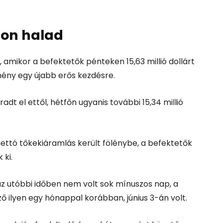
ton halad
 amikor a befektetők pénteken 15,63 millió dollárt
ény egy újabb erős kezdésre.
dt el ettől, hétfőn ugyanis további 15,34 millió
ettó tőkekiáramlás került fölénybe, a befektetők
 ki.
 az utóbbi időben nem volt sok mínuszos nap, a
ő ilyen egy hónappal korábban, június 3-án volt.