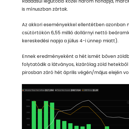
Ráadásul legutóbb közel három hónapja, márciu
is mínuszban zártak.
Az akkori eseményekkel ellentétben azonban m
csütörtökön 6,55 millió dollárnyi nettó beáraml
kereskedési napja a július 4-i ünnep miatt).
Ennek eredményeként a hét ismét bőven zöldben 
folytatódik a látványos, kizárólag zöld hetekből
pirosban záró hét április végén/május elején vol