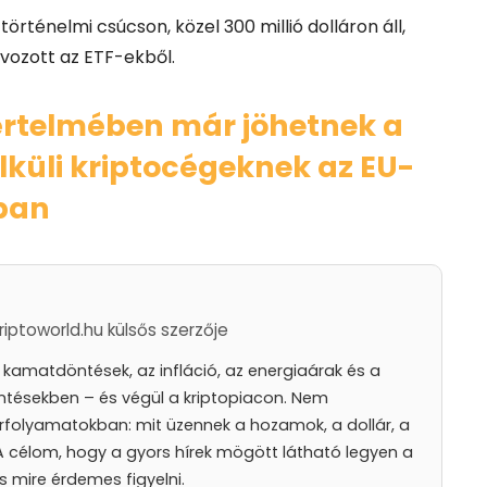
örténelmi csúcson, közel 300 millió dolláron áll,
ávozott az ETF-ekből.
értelmében már jöhetnek a
lküli kriptocégeknek az EU-
ban
iptoworld.hu külsős szerzője
amatdöntések, az infláció, az energiaárak és a
ntésekben – és végül a kriptopiacon. Nem
rfolyamatokban: mit üzennek a hozamok, a dollár, a
. A célom, hogy a gyors hírek mögött látható legyen a
és mire érdemes figyelni.