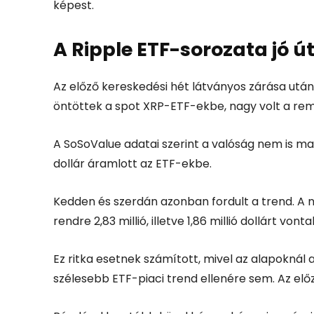
képest.
A Ripple ETF-sorozata jó ú
Az előző kereskedési hét látványos zárása után,
öntöttek a spot XRP-ETF-ekbe, nagy volt a rem
A SoSoValue adatai szerint a valóság nem is mara
dollár áramlott az ETF-ekbe.
Kedden és szerdán azonban fordult a trend. A n
rendre 2,83 millió, illetve 1,86 millió dollárt vontak
Ez ritka esetnek számított, mivel az alapoknál
szélesebb ETF-piaci trend ellenére sem. Az előz