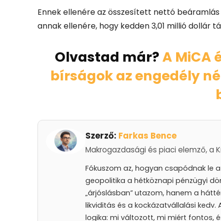
Ennek ellenére az összesített nettó beáramlás t
annak ellenére, hogy kedden 3,01 millió dollár t
Olvastad már?
A MiCA 
bírságok az engedély né
Szerző:
Farkas Bence
Makrogazdasági és piaci elemző, a Kr
Fókuszom az, hogyan csapódnak le a k
geopolitika a hétköznapi pénzügyi dö
„árjóslásban” utazom, hanem a hátté
likviditás és a kockázatvállalási kedv
logika: mi változott, mi miért fontos, 