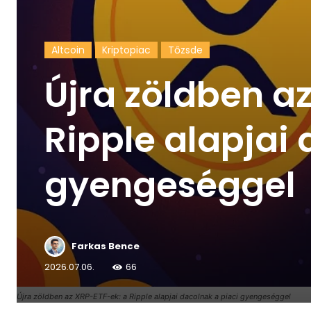
Altcoin
Kriptopiac
Tőzsde
Újra zöldben a
Ripple alapjai 
gyengeséggel
Farkas Bence
2026.07.06.
66
Újra zöldben az XRP-ETF-ek: a Ripple alapjai dacolnak a piaci gyengeséggel