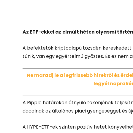
Facebook
X
Az ETF-ekkel az elmúlt héten olyasmi törté
A befektetők kriptoalapú tőzsdén kereskedett 
tűnik, van egy egyértelmű győztes. És ez nem a
Ne maradj le a legfrissebb hírekről és ér
legyél naprakés
A Ripple határokon átnyúló tokenjének teljesí
dacolnak az általános piaci gyengeséggel, és ú
A HYPE-ETF-ek szintén pozitív hetet könyvelhett