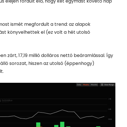
s elején fordult elő, hogy két egymást követő nap
ost ismét megfordult a trend: az alapok
ást könyvelhettek el (ez volt a hét utolsó
zárt, 17,19 millió dolláros nettó beáramlással. Így
 álló sorozat, hiszen az utolsó (éppenhogy)
t.