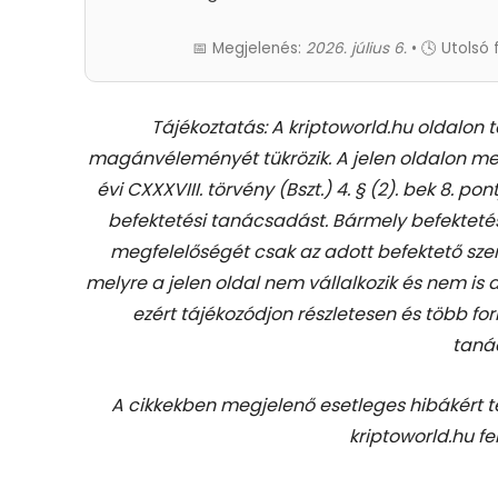
📅 Megjelenés:
2026. július 6.
• 🕓 Utolsó 
Tájékoztatás: A kriptoworld.hu oldalon 
magánvéleményét tükrözik. A jelen oldalon me
évi CXXXVIII. törvény (Bszt.) 4. § (2). bek 8. pon
befektetési tanácsadást.
Bármely befekteté
megfelelőségét csak az adott befektető szem
melyre a jelen oldal nem vállalkozik és nem is
ezért tájékozódjon részletesen és több for
taná
A cikkekben megjelenő esetleges hibákért 
kriptoworld.hu fe