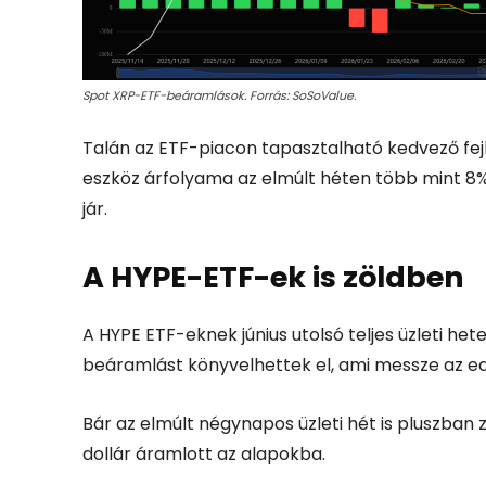
Spot XRP-ETF-beáramlások. Forrás: SoSoValue.
Talán az ETF-piacon tapasztalható kedvező fe
eszköz árfolyama az elmúlt héten több mint 8%-
jár.
A HYPE-ETF-ek is zöldben
A HYPE ETF-eknek június utolsó teljes üzleti hete i
beáramlást könyvelhettek el, ami messze az ed
Bár az elmúlt négynapos üzleti hét is pluszban z
dollár áramlott az alapokba.