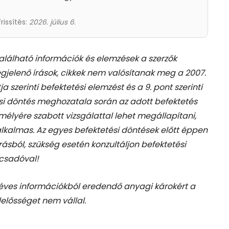
frissítés:
2026. július 6.
található információk és elemzések a szerzők
gjelenő írások, cikkek nem valósítanak meg a 2007.
tja szerinti befektetési elemzést és a 9. pont szerinti
si döntés meghozatala során az adott befektetés
élyére szabott vizsgálattal lehet megállapítani,
 alkalmas. Az egyes befektetési döntések előtt éppen
rásból, szükség esetén konzultáljon befektetési
csadóval!
téves információkból eredendő anyagi károkért a
lelősséget nem vállal.