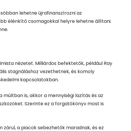
csóbban lehetne újrafinanszírozni az
b élénkítő csomagokkal helyre lehetne állítani.
nne.
ista nézetet. Milliárdos befektetők, például Ray
ális stagnáláshoz vezethetnek, és komoly
eskedelmi kapcsolatokban.
a múltban is, akkor a mennyiségi lazítás és az
zközöket. Szerinte ez a forgatókönyv most is
m zárul, a piacok sebezhetők maradnak, és ez