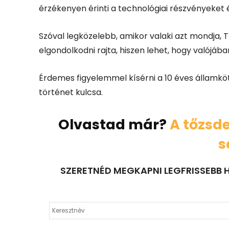
érzékenyen érinti a technológiai részvényeket é
Szóval legközelebb, amikor valaki azt mondja,
elgondolkodni rajta, hiszen lehet, hogy valójá
Érdemes figyelemmel kísérni a 10 éves államkö
történet kulcsa.
Olvastad már?
A tőzsde
s
SZERETNÉD MEGKAPNI LEGFRISSEBB H