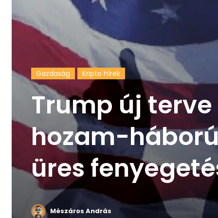
Gazdaság
Kripto hírek
Trump új terve
hozam-háborút 
üres fenyegeté
Mészáros András