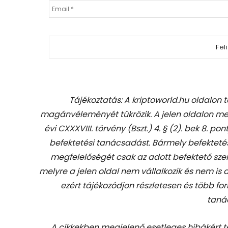
Tájékoztatás: A kriptoworld.hu oldalon 
magánvéleményét tükrözik. A jelen oldalon me
évi CXXXVIII. törvény (Bszt.) 4. § (2). bek 8. pon
befektetési tanácsadást.
Bármely befekteté
megfelelőségét csak az adott befektető szem
melyre a jelen oldal nem vállalkozik és nem is
ezért tájékozódjon részletesen és több for
taná
A cikkekben megjelenő esetleges hibákért 