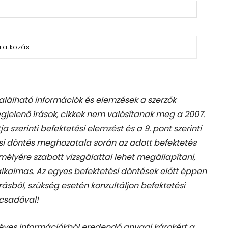
található információk és elemzések a szerzők
gjelenő írások, cikkek nem valósítanak meg a 2007.
tja szerinti befektetési elemzést és a 9. pont szerinti
si döntés meghozatala során az adott befektetés
élyére szabott vizsgálattal lehet megállapítani,
 alkalmas. Az egyes befektetési döntések előtt éppen
rásból, szükség esetén konzultáljon befektetési
csadóval!
téves információkból eredendő anyagi károkért a