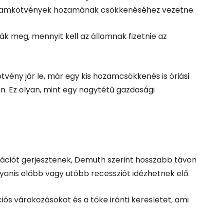
 államkötvények hozamának csökkenéséhez vezetne.
k meg, mennyit kell az államnak fizetnie az
kötvény jár le, már egy kis hozamcsökkenés is óriási
n. Ez olyan, mint egy nagytétű gazdasági
flációt gerjesztenek, Demuth szerint hosszabb távon
yanis előbb vagy utóbb recessziót idézhetnek elő.
iós várakozásokat és a tőke iránti keresletet, ami