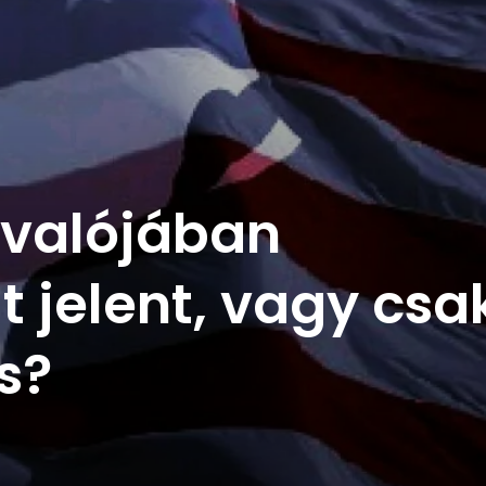
 valójában
jelent, vagy csa
s?