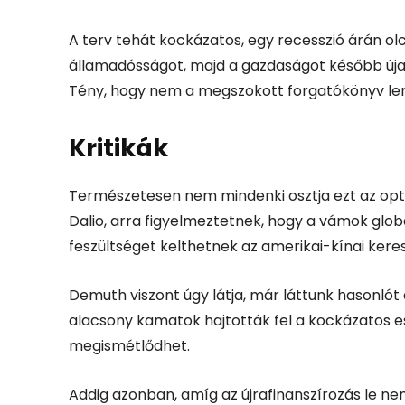
A terv tehát kockázatos, egy recesszió árán ol
államadósságot, majd a gazdaságot később újab
Tény, hogy nem a megszokott forgatókönyv le
Kritikák
Természetesen nem mindenki osztja ezt az optim
Dalio, arra figyelmeztetnek, hogy a vámok glob
feszültséget kelthetnek az amerikai-kínai ker
Demuth viszont úgy látja, már láttunk hasonlót 
alacsony kamatok hajtották fel a kockázatos es
megismétlődhet.
Addig azonban, amíg az újrafinanszírozás le ne