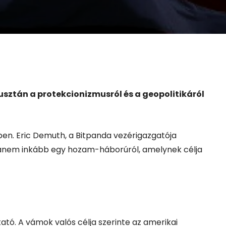
sztán a protekcionizmusról és a geopolitikáról
rben. Eric Demuth, a Bitpanda vezérigazgatója
anem inkább egy hozam-háborúról, amelynek célja
tó. A vámok valós célja szerinte az amerikai