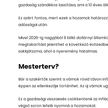
gazdaság szándékos lassítása, ami a 10 éves
Ez azért fontos, mert ezek a hozamok határozzá
adósságai után.
Mivel 2026-ig nagyjából 9 billió dollárnyi állam
megtakarítást jelenthet a következő évtizedbe
sakkjátszma, ahol a nyeremény hatalmas.
Mesterterv?
Bár a szakértők szerint a vámok rövid távon in
éppen az ellenkezője történhet. Az új vámok ug
Ez a gazdasági visszaesés csökkentené az inflác
végső soron lefelé nyomná a hozamokat.