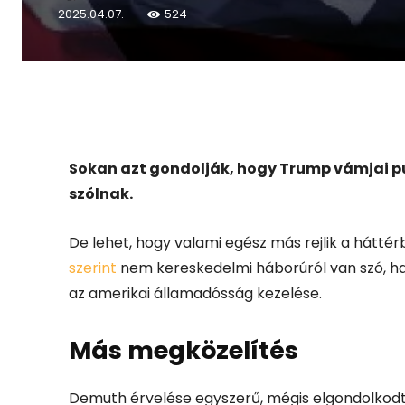
2025.04.07.
524
Facebook
X
Sokan azt gondolják, hogy Trump vámjai pu
szólnak.
De lehet, hogy valami egész más rejlik a hátté
szerint
nem kereskedelmi háborúról van szó, h
az amerikai államadósság kezelése.
Más megközelítés
Demuth érvelése egyszerű, mégis elgondolkodta