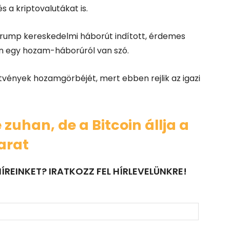
s a kriptovalutákat is.
 Trump kereskedelmi háborút indított, érdemes
ban egy hozam-háborúról van szó.
tvények hozamgörbéjét, mert ebben rejlik az igazi
 zuhan, de a Bitcoin állja a
arat
ÍREINKET? IRATKOZZ FEL HÍRLEVELÜNKRE!