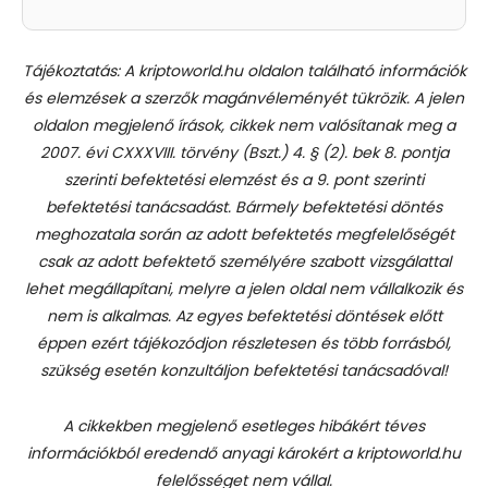
Tájékoztatás: A kriptoworld.hu oldalon található információk
és elemzések a szerzők magánvéleményét tükrözik. A jelen
oldalon megjelenő írások, cikkek nem valósítanak meg a
2007. évi CXXXVIII. törvény (Bszt.) 4. § (2). bek 8. pontja
szerinti befektetési elemzést és a 9. pont szerinti
befektetési tanácsadást.
Bármely befektetési döntés
meghozatala során az adott befektetés megfelelőségét
csak az adott befektető személyére szabott vizsgálattal
lehet megállapítani, melyre a jelen oldal nem vállalkozik és
nem is alkalmas. Az egyes befektetési döntések előtt
éppen ezért tájékozódjon részletesen és több forrásból,
szükség esetén konzultáljon befektetési tanácsadóval!
A cikkekben megjelenő esetleges hibákért téves
információkból eredendő anyagi károkért a kriptoworld.hu
felelősséget nem vállal.