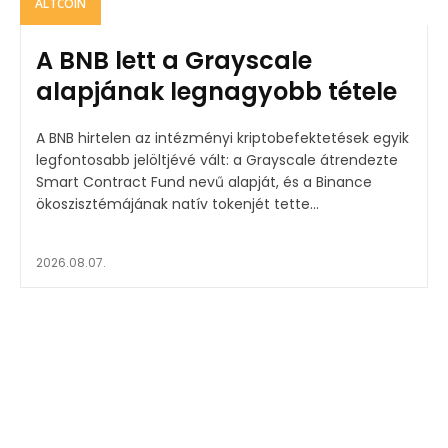
ALTCOIN
A BNB lett a Grayscale
alapjának legnagyobb tétele
A BNB hirtelen az intézményi kriptobefektetések egyik
legfontosabb jelöltjévé vált: a Grayscale átrendezte
Smart Contract Fund nevű alapját, és a Binance
ökoszisztémájának natív tokenjét tette...
2026.08.07.