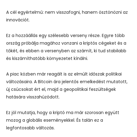
A cél egyértelmű: nem visszafogni, hanem ösztönözni az
innovációt.
Ez a hozzáállás egy szélesebb verseny része. Egyre több
ország próbálja magához vonzani a kriptós cégeket és a
tőkét, és ebben a versenyben az számít, ki tud stabilabb
és kiszámíthatóbb környezetet kínálni.
A piac közben már reagált is az elmúlt időszak politikai
változásaira. A Bitcoin ára jelentős emelkedést mutatott,
új csúcsokat ért el, majd a geopolitikai feszültségek
hatására visszahúzódott.
Ez jól mutatja, hogy a kriptó ma már szorosan együtt
mozog a globális eseményekkel. És talán ez a
legfontosabb változás.