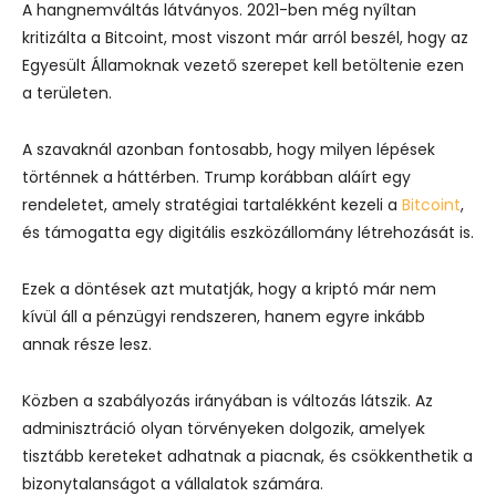
A hangnemváltás látványos. 2021-ben még nyíltan
kritizálta a Bitcoint, most viszont már arról beszél, hogy az
Egyesült Államoknak vezető szerepet kell betöltenie ezen
a területen.
A szavaknál azonban fontosabb, hogy milyen lépések
történnek a háttérben. Trump korábban aláírt egy
rendeletet, amely stratégiai tartalékként kezeli a
Bitcoint
,
és támogatta egy digitális eszközállomány létrehozását is.
Ezek a döntések azt mutatják, hogy a kriptó már nem
kívül áll a pénzügyi rendszeren, hanem egyre inkább
annak része lesz.
Közben a szabályozás irányában is változás látszik. Az
adminisztráció olyan törvényeken dolgozik, amelyek
tisztább kereteket adhatnak a piacnak, és csökkenthetik a
bizonytalanságot a vállalatok számára.