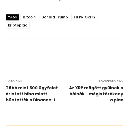
bitcoin
Donald Trump
FII PRIORITY
TAGS
kriptopiac
Előző cikk
Következő cikk
Több mint 500 ügyfelet
Az XRP mögött gyűlnek a
érintett hiba miatt
bálnák… mégis törékeny
büntették a Binance-t
a piac