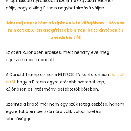
A legfrissebb nyilatkozata szerint az Egyesült Államok
célja, hogy a világ Bitcoin nagyhatalmává váljon.
Maradj naprakész a kriptovaluta világában – kövess
minket az X-en a legfrissebb hírek, betekintések és
trendekért!🚀
Ez azért különösen érdekes, mert néhány éve még
egészen mást mondott.
A
Donald Trump
a miami FII PRIORITY konferencián
beszélt
arról,
hogy a Bitcoin egyre erősebb szerepet kap,
különösen az intézményi befektetők körében.
Szerinte a kriptó már nem egy szűk réteg eszköze, hanem
egyre több ember számára válik valódi fizetési
lehetőséggé.