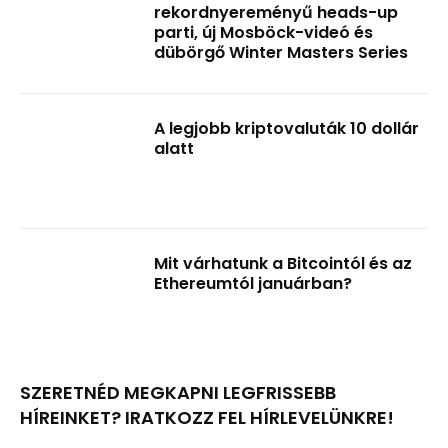
rekordnyereményű heads-up
parti, új Mosböck-videó és
dübörgő Winter Masters Series
A legjobb kriptovaluták 10 dollár
alatt
Mit várhatunk a Bitcointól és az
Ethereumtól januárban?
SZERETNÉD MEGKAPNI LEGFRISSEBB
HÍREINKET? IRATKOZZ FEL HÍRLEVELÜNKRE!