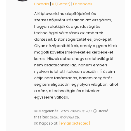
LinkedIn
|
X (Twitter)
|
Facebook
A Kriptoworld.hu alapítójaként és
szerkesztőjeként írásaiban azt vizsgálom,
hogyan alakítják át a gazdasági és
technológiai változások az emberek
döntéseit, biztonságérzetét és jövőképét.
Olyan nézőpontból írok, amely a gyors hírek
mögötti következményeket és kérdéseket
keresi. Hiszek abban, hogy a kriptovilágról
nem csak technikailag, hanem emberi
nyelven is lehet hitelesen beszélni. Írásaim
célja nem tanácsadás, hanem megértés:
segíteni eligazodni egy olyan világban, ahol
a pénz, a technológia és a bizalom
egyszerre változik.
📅 Megjelenés:
2026. március 28.
• 🕓 Utolsó
frissítés:
2026. március 28.
✉️ Kapcsolat:
[email protected]