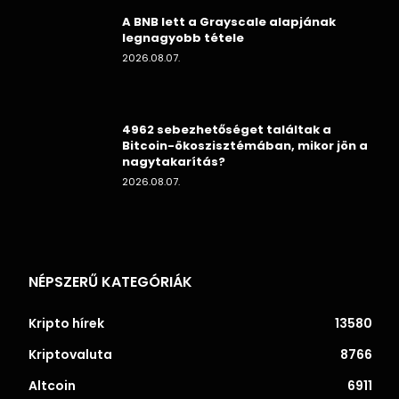
A BNB lett a Grayscale alapjának
legnagyobb tétele
2026.08.07.
4962 sebezhetőséget találtak a
Bitcoin-ökoszisztémában, mikor jön a
nagytakarítás?
2026.08.07.
NÉPSZERŰ KATEGÓRIÁK
Kripto hírek
13580
Kriptovaluta
8766
Altcoin
6911