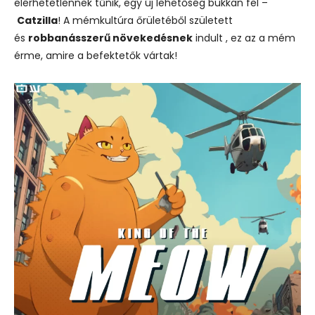
elérhetetlennek tűnik, egy új lehetőség bukkan fel –
Catzilla
! A mémkultúra őrületéből született
és
robbanásszerű növekedésnek
indult , ez az a mém
érme, amire a befektetők vártak!