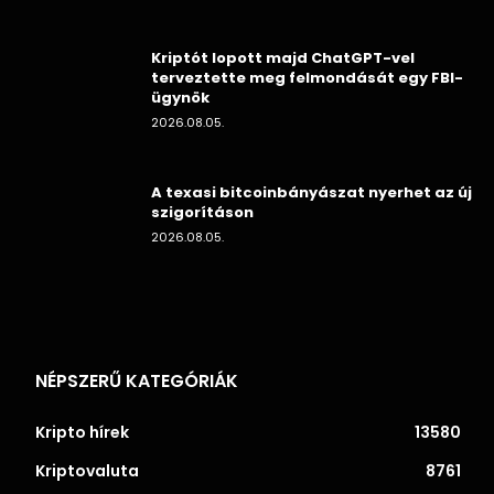
Kriptót lopott majd ChatGPT-vel
terveztette meg felmondását egy FBI-
ügynök
2026.08.05.
A texasi bitcoinbányászat nyerhet az új
szigorításon
2026.08.05.
NÉPSZERŰ KATEGÓRIÁK
Kripto hírek
13580
Kriptovaluta
8761