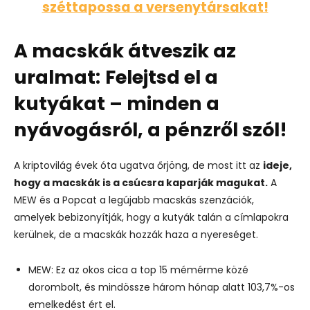
széttapossa a versenytársakat!
A macskák átveszik az
uralmat:
Felejtsd el a
kutyákat – minden a
nyávogásról, a pénzről szól!
A kriptovilág évek óta ugatva őrjöng, de most itt az
ideje,
hogy a macskák is a csúcsra kaparják magukat.
A
MEW és a Popcat a legújabb macskás szenzációk,
amelyek bebizonyítják, hogy a kutyák talán a címlapokra
kerülnek, de a macskák hozzák haza a nyereséget.
MEW: Ez az okos cica a top 15 mémérme közé
dorombolt, és mindössze három hónap alatt 103,7%-os
emelkedést ért el.