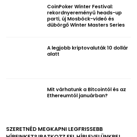
CoinPoker Winter Festival:
rekordnyereményű heads-up
parti, új Mosböck-videó és
dübörgő Winter Masters Series
A legjobb kriptovaluták 10 dollár
alatt
Mit várhatunk a Bitcointól és az
Ethereumtól januárban?
SZERETNÉD MEGKAPNI LEGFRISSEBB
HÍREINKET? IRATKOZZ FEL HÍRLEVELÜNKRE!