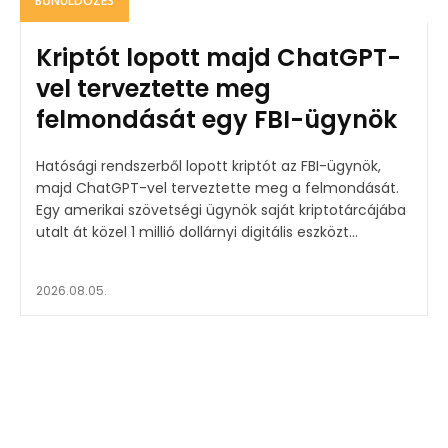
BŰNÜLDÖZÉS
Kriptót lopott majd ChatGPT-
vel terveztette meg
felmondását egy FBI-ügynök
Hatósági rendszerből lopott kriptót az FBI-ügynök,
majd ChatGPT-vel terveztette meg a felmondását.
Egy amerikai szövetségi ügynök saját kriptotárcájába
utalt át közel 1 millió dollárnyi digitális eszközt...
2026.08.05.