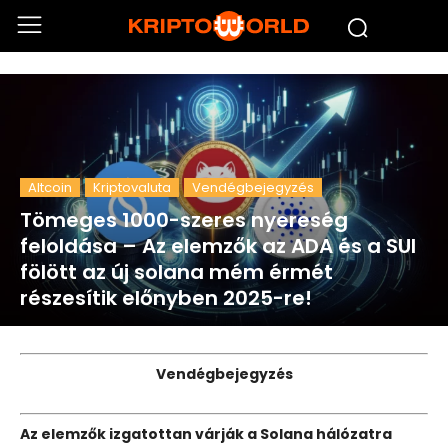
Altcoin
Kriptovaluta
Vendégbejegyzés
Tömeges 1000-szeres nyereség
feloldása – Az elemzők az ADA és a SUI
fölött az új solana mém érmét
részesítik előnyben 2025-re!
Vendégbejegyzés
Az elemzők izgatottan várják a Solana hálózatra