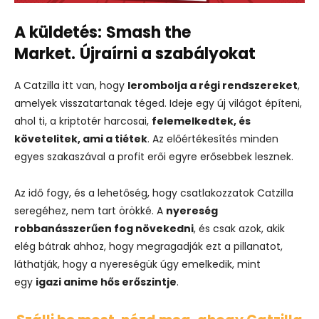
A küldetés:
Smash the
Market.
Újraírni a szabályokat
A Catzilla itt van, hogy
lerombolja a régi rendszereket
,
amelyek visszatartanak téged. Ideje egy új világot építeni,
ahol ti, a kriptotér harcosai,
felemelkedtek, és
követelitek, ami a tiétek
. Az előértékesítés minden
egyes szakaszával a profit erői egyre erősebbek lesznek.
Az idő fogy, és a lehetőség, hogy csatlakozzatok Catzilla
seregéhez, nem tart örökké. A
nyereség
robbanásszerűen fog növekedni
, és csak azok, akik
elég bátrak ahhoz, hogy megragadják ezt a pillanatot,
láthatják, hogy a nyereségük úgy emelkedik, mint
egy
igazi anime hős erőszintje
.