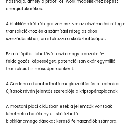
használja, amely a proof-of-work modellekhez képest
energiatakarékos.
A blokklánc két rétegre van osztva: az elszámolási réteg a
tranzakciókhoz és a számítási réteg az okos
szerződésekhez, ami fokozza a skálázhatóságot.
Ez a felépítés lehetővé teszi a nagy tranzakció-
feldolgozási képességet, potenciálisan akár egymillió
tranzakciót is másodpercenként.
A Cardano a fenntartható megközelítés és a technikai
újítások révén jelentős szereplője a kriptopénzpiacnak.
A mostani piaci ciklusban ezek a jellemzők vonzóak
lehetnek a hatékony és skálázható
blokkláncmegoldásokat kereső felhasználók számára.