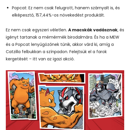
Popcat: Ez nem csak felugrott, hanem szárnyalt is, és
elképesztő, 157,44%-os növekedést produkált.
Ez nem csak egyszeri véletlen.
A macskák vadásznak
, és
igényt tartanak a mémérmék birodalmára. És ha a MEW
és a Popcat lenyűgözőnek tűnik, akkor várd ki, amíg a
Catzilla felbukkan a színpadon. Felejtsük el a farok
kergetését – itt van az igazi akció.