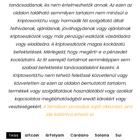
tanácsadásnak, és nem értelmezhetők annak. Az ezen az
oldalon található semmilyen tartalom nem minősül a
Kriptoworld.hu vagy harmadik fél szolgáltató általi
felhívásnak, ajánlásnak, jóváhagyásnak vagy ajánlatnak
kriptoeszközök vagy más pénzügyi eszközök vásárlására
vagy eladására. A kriptoeszközök magas kockázatú
befektetések. Mérlegeld, hogy megérti-e a pénzedet
kockáztatni. Az itt szereplő tartalmat semmiképpen sem
szabad befektetési tanácsadásként kezelni. A
Kriptoworld.hu nem tehető felelőssé közvetlenül vagy
közvetetten az ezen az oldalon bemutatott tartalom,
termékek vagy szolgáltatások használatából vagy azokkal
kapcsolatos megbízhatóságból eredő károkért vagy
veszteségekért.
A témában javasoljuk saját cikkünket, ami
ide kattintva érhető el.
altcoin
árfolyam
Cardano
Solana
Sui
TAGS