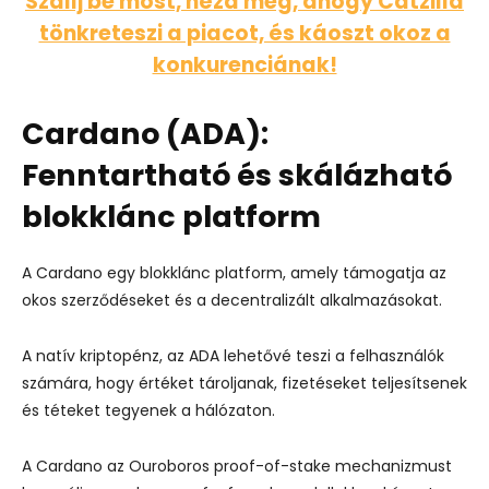
Szállj be most, nézd meg, ahogy Catzilla
tönkreteszi a piacot, és káoszt okoz a
konkurenciának!
Cardano (ADA):
Fenntartható és skálázható
blokklánc platform
A Cardano egy blokklánc platform, amely támogatja az
okos szerződéseket és a decentralizált alkalmazásokat.
A natív kriptopénz, az ADA lehetővé teszi a felhasználók
számára, hogy értéket tároljanak, fizetéseket teljesítsenek
és téteket tegyenek a hálózaton.
A Cardano az Ouroboros proof-of-stake mechanizmust