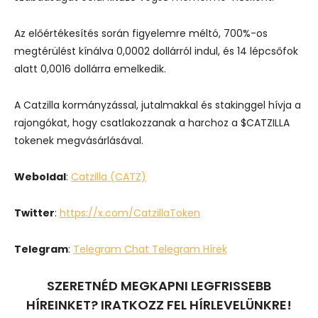
Az előértékesítés során figyelemre méltó, 700%-os
megtérülést kínálva 0,0002 dollárról indul, és 14 lépcsőfok
alatt 0,0016 dollárra emelkedik.
A Catzilla kormányzással, jutalmakkal és stakinggel hívja a
rajongókat, hogy csatlakozzanak a harchoz a $CATZILLA
tokenek megvásárlásával.
Weboldal
:
Catzilla (CATZ)
Twitter
:
https://x.com/CatzillaToken
Telegram
:
Telegram Chat
Telegram Hírek
SZERETNÉD MEGKAPNI LEGFRISSEBB
HÍREINKET? IRATKOZZ FEL HÍRLEVELÜNKRE!