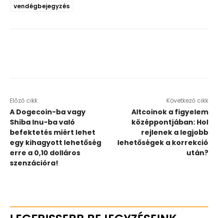
vendégbejegyzés
Előző cikk
Következő cikk
A Dogecoin-ba vagy
Altcoinok a figyelem
Shiba Inu-ba való
középpontjában: Hol
befektetés miért lehet
rejlenek a legjobb
egy kihagyott lehetőség
lehetőségek a korrekció
erre a 0,10 dolláros
után?
szenzációra!