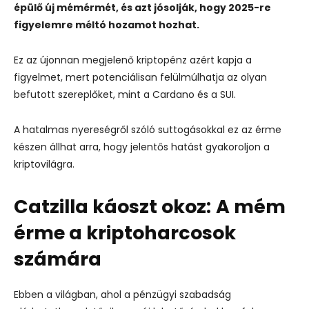
épülő új mémérmét, és azt jósolják, hogy 2025-re
figyelemre méltó hozamot hozhat.
Ez az újonnan megjelenő kriptopénz azért kapja a
figyelmet, mert potenciálisan felülmúlhatja az olyan
befutott szereplőket, mint a Cardano és a SUI.
A hatalmas nyereségről szóló suttogásokkal ez az érme
készen állhat arra, hogy jelentős hatást gyakoroljon a
kriptovilágra.
Catzilla káoszt okoz:
A mém
érme a kriptoharcosok
számára
Ebben a világban, ahol a pénzügyi szabadság