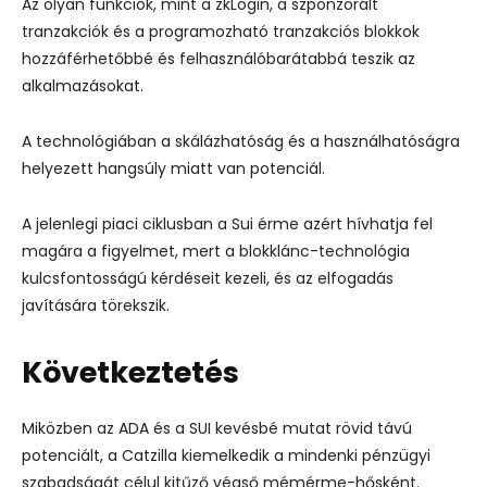
Az olyan funkciók, mint a zkLogin, a szponzorált
tranzakciók és a programozható tranzakciós blokkok
hozzáférhetőbbé és felhasználóbarátabbá teszik az
alkalmazásokat.
A technológiában a skálázhatóság és a használhatóságra
helyezett hangsúly miatt van potenciál.
A jelenlegi piaci ciklusban a Sui érme azért hívhatja fel
magára a figyelmet, mert a blokklánc-technológia
kulcsfontosságú kérdéseit kezeli, és az elfogadás
javítására törekszik.
Következtetés
Miközben az ADA és a SUI kevésbé mutat rövid távú
potenciált, a Catzilla kiemelkedik a mindenki pénzügyi
szabadságát célul kitűző végső mémérme-hősként.