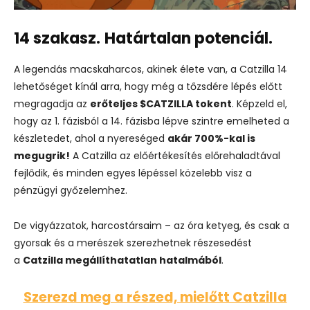
14 szakasz.
Határtalan potenciál.
A legendás macskaharcos, akinek élete van, a Catzilla 14
lehetőséget kínál arra, hogy még a tőzsdére lépés előtt
megragadja az
erőteljes $CATZILLA tokent
. Képzeld el,
hogy az 1. fázisból a 14. fázisba lépve szintre emelheted a
készletedet, ahol a nyereséged
akár 700%-kal is
megugrik!
A Catzilla az előértékesítés előrehaladtával
fejlődik, és minden egyes lépéssel közelebb visz a
pénzügyi győzelemhez.
De vigyázzatok, harcostársaim – az óra ketyeg, és csak a
gyorsak és a merészek szerezhetnek részesedést
a
Catzilla megállíthatatlan hatalmából
.
Szerezd meg a részed, mielőtt Catzilla