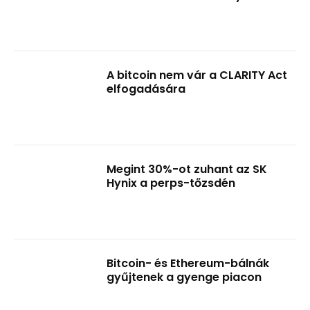
A bitcoin nem vár a CLARITY Act
elfogadására
Megint 30%-ot zuhant az SK
Hynix a perps-tőzsdén
Bitcoin- és Ethereum-bálnák
gyűjtenek a gyenge piacon