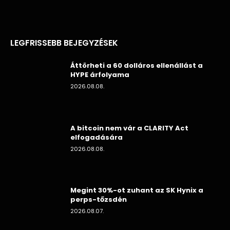
LEGFRISSEBB BEJEGYZÉSEK
Áttörheti a 60 dolláros ellenállást a
HYPE árfolyama
2026.08.08.
A bitcoin nem vár a CLARITY Act
elfogadására
2026.08.08.
Megint 30%-ot zuhant az SK Hynix a
perps-tőzsdén
2026.08.07.