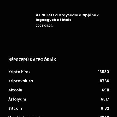
A BNB lett a Grayscale alapjának
legnagyobb tétele
2026.08.07.
NÉPSZERŰ KATEGÓRIÁK
Kripto hírek
13580
Kriptovaluta
8766
Altcoin
6911
Árfolyam
6317
Bitcoin
6182