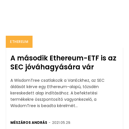
ETHEREUM
A második Ethereum-ETF is az
SEC jóváhagyására vár
A WisdomTree csatlakozik a VanEckhez, az SEC
áldását kérve egy Ethereum-alapú, tőzsdén
kereskedett alap indításához. A befektetési
termékekre összpontosító vagyonkezelő, a
WisdomTree is beadta kérelmét...
MÉSZÁROS ANDRÁS
-
2021.05.29.