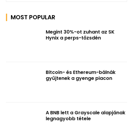
MOST POPULAR
Megint 30%-ot zuhant az SK
Hynix a perps-tőzsdén
Bitcoin- és Ethereum-bálnák
gyűjtenek a gyenge piacon
A BNB lett a Grayscale alapjának
legnagyobb tétele