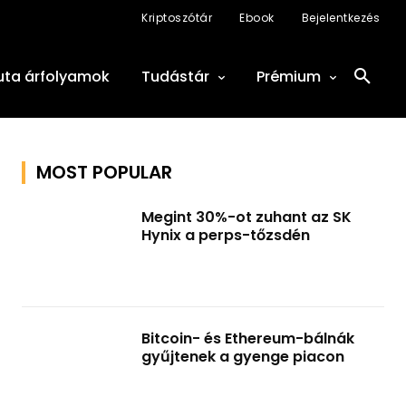
Kriptoszótár
Ebook
Bejelentkezés
uta árfolyamok
Tudástár
Prémium
MOST POPULAR
Megint 30%-ot zuhant az SK
Hynix a perps-tőzsdén
Bitcoin- és Ethereum-bálnák
gyűjtenek a gyenge piacon