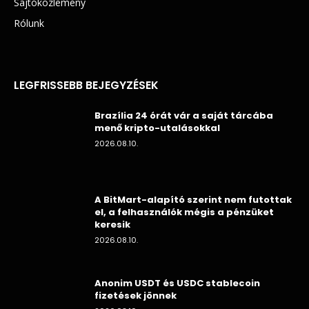
Sajtóközlemény
Rólunk
LEGFRISSEBB BEJEGYZÉSEK
Brazília 24 órát vár a saját tárcába
menő kripto-utalásokkal
2026.08.10.
A BitMart-alapító szerint nem futottak
el, a felhasználók mégis a pénzüket
keresik
2026.08.10.
Anonim USDT és USDC stablecoin
fizetések jönnek