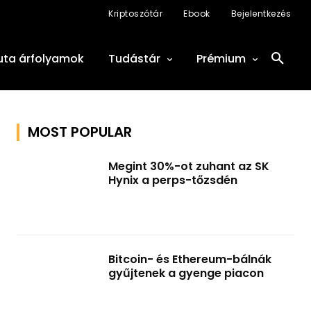
Kriptoszótár
Ebook
Bejelentkezés
uta árfolyamok
Tudástár
Prémium
MOST POPULAR
Megint 30%-ot zuhant az SK
Hynix a perps-tőzsdén
Bitcoin- és Ethereum-bálnák
gyűjtenek a gyenge piacon