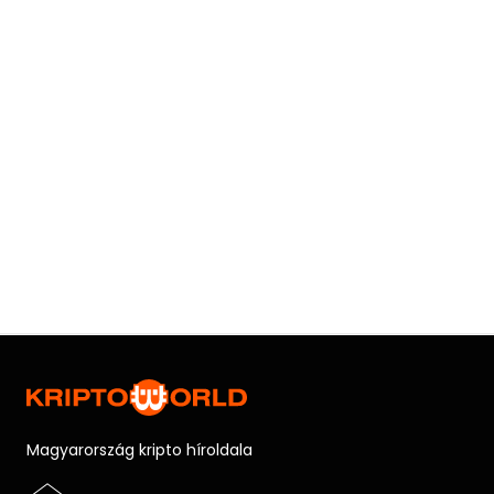
Magyarország kripto híroldala