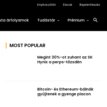
Kriptoszótár
Ebook
Bejelentkezés
uta árfolyamok
Tudástár
Prémium
MOST POPULAR
Megint 30%-ot zuhant az SK
Hynix a perps-tőzsdén
Bitcoin- és Ethereum-bálnák
gyűjtenek a gyenge piacon