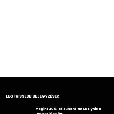
LEGFRISSEBB BEJEGYZÉSEK
Megint 30%-ot zuhant az SK Hynix a
perps-tőzsdén