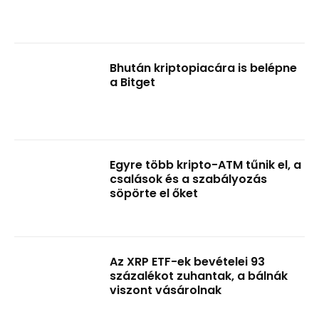
Bhután kriptopiacára is belépne
a Bitget
Egyre több kripto-ATM tűnik el, a
csalások és a szabályozás
söpörte el őket
Az XRP ETF-ek bevételei 93
százalékot zuhantak, a bálnák
viszont vásárolnak