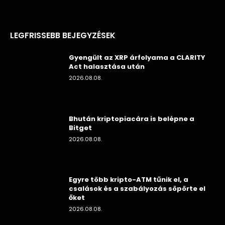
LEGFRISSEBB BEJEGYZÉSEK
Gyengült az XRP árfolyama a CLARITY
Act halasztása után
2026.08.08.
Bhután kriptopiacára is belépne a
Bitget
2026.08.08.
Egyre több kripto-ATM tűnik el, a
csalások és a szabályozás söpörte el
őket
2026.08.08.