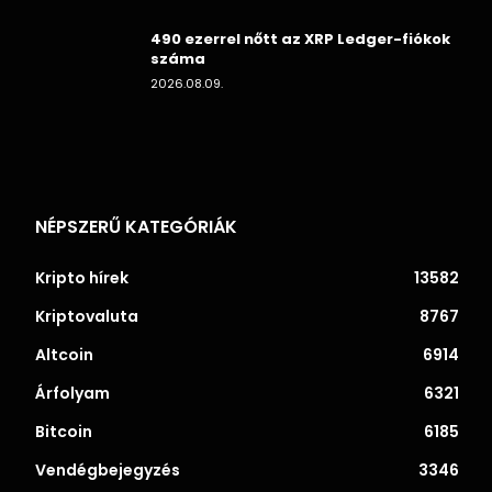
490 ezerrel nőtt az XRP Ledger-fiókok
száma
2026.08.09.
NÉPSZERŰ KATEGÓRIÁK
Kripto hírek
13582
Kriptovaluta
8767
Altcoin
6914
Árfolyam
6321
Bitcoin
6185
Vendégbejegyzés
3346