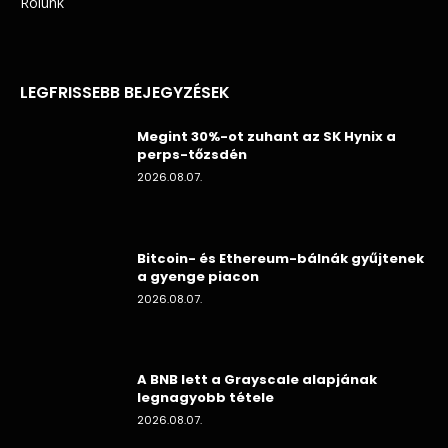
Rólunk
LEGFRISSEBB BEJEGYZÉSEK
Megint 30%-ot zuhant az SK Hynix a
perps-tőzsdén
2026.08.07.
Bitcoin- és Ethereum-bálnák gyűjtenek
a gyenge piacon
2026.08.07.
A BNB lett a Grayscale alapjának
legnagyobb tétele
2026.08.07.