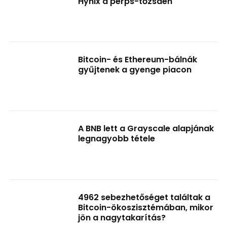
Hynix a perps-tőzsdén
Bitcoin- és Ethereum-bálnák
gyűjtenek a gyenge piacon
A BNB lett a Grayscale alapjának
legnagyobb tétele
4962 sebezhetőséget találtak a
Bitcoin-ökoszisztémában, mikor
jön a nagytakarítás?