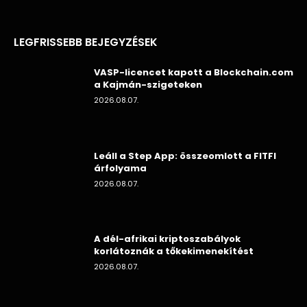
LEGFRISSEBB BEJEGYZÉSEK
VASP-licencet kapott a Blockchain.com
a Kajmán-szigeteken
2026.08.07.
Leáll a Step App: összeomlott a FITFI
árfolyama
2026.08.07.
A dél-afrikai kriptoszabályok
korlátoznák a tőkekimenekítést
2026.08.07.