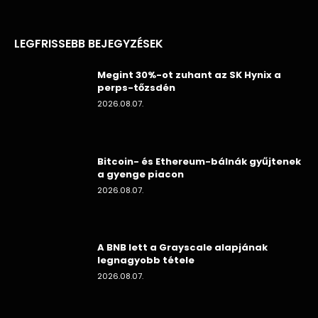
LEGFRISSEBB BEJEGYZÉSEK
Megint 30%-ot zuhant az SK Hynix a
perps-tőzsdén
2026.08.07.
Bitcoin- és Ethereum-bálnák gyűjtenek
a gyenge piacon
2026.08.07.
A BNB lett a Grayscale alapjának
legnagyobb tétele
2026.08.07.