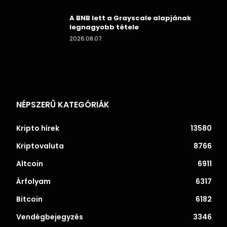
A BNB lett a Grayscale alapjának
legnagyobb tétele
2026.08.07.
NÉPSZERŰ KATEGÓRIÁK
Kripto hírek
13580
Kriptovaluta
8766
Altcoin
6911
Árfolyam
6317
Bitcoin
6182
Vendégbejegyzés
3346