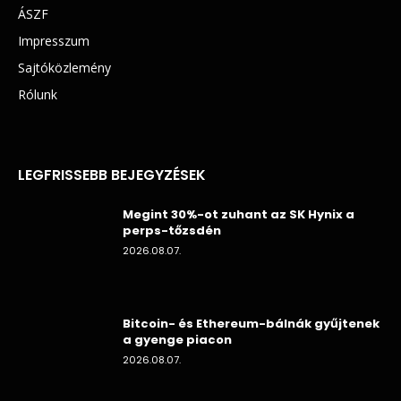
ÁSZF
Impresszum
Sajtóközlemény
Rólunk
LEGFRISSEBB BEJEGYZÉSEK
Megint 30%-ot zuhant az SK Hynix a
perps-tőzsdén
2026.08.07.
Bitcoin- és Ethereum-bálnák gyűjtenek
a gyenge piacon
2026.08.07.