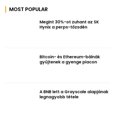
MOST POPULAR
Megint 30%-ot zuhant az SK
Hynix a perps-tőzsdén
Bitcoin- és Ethereum-bálnák
gyűjtenek a gyenge piacon
A BNB lett a Grayscale alapjának
legnagyobb tétele