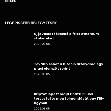
Rólunk
LEGFRISSEBB BEJEGYZÉSEK
Új javaslat fékezné a friss ethereum
stakereket
2026.08.06.
Tovább eshet a bitcoin árfolyama egy
piaci elemző szerint
2026.08.05.
Kriptót lopott majd ChatGPT-vel
terveztette meg felmondását egy FBI-
ügynök
2026.08.05.