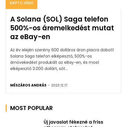
KRIPTO HÍREK
A Solana (SOL) Saga telefon
500%-os áremelkedést mutat
az eBay-en
Az év elején szerény 600 dolláros áron piacra dobott
Solana Saga telefon elképesztő, 500%-os
árnövekedést produkált az eBay-en, és most
elképesztő 3.000 dollárt, sőt...
MÉSZÁROS ANDRÁS
-
2023.12.17.
MOST POPULAR
Új javaslat fékezné a friss