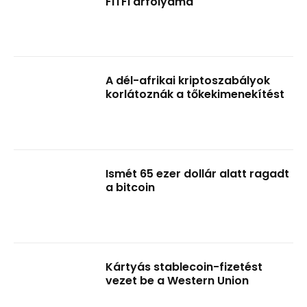
FITFI árfolyama
A dél-afrikai kriptoszabályok
korlátoznák a tőkekimenekítést
Ismét 65 ezer dollár alatt ragadt
a bitcoin
Kártyás stablecoin-fizetést
vezet be a Western Union