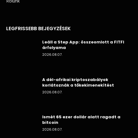
Rólunk
LEGFRISSEBB BEJEGYZÉSEK
Leáll a Step App: összeomlott a FITFI
árfolyama
2026.08.07.
A dél-afrikai kriptoszabályok
korlátoznák a tőkekimenekítést
2026.08.07.
Ismét 65 ezer dollár alatt ragadt a
bitcoin
2026.08.07.