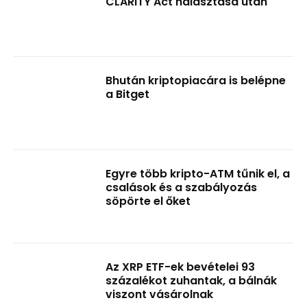
CLARITY Act halasztása után
Bhután kriptopiacára is belépne
a Bitget
Egyre több kripto-ATM tűnik el, a
csalások és a szabályozás
söpörte el őket
Az XRP ETF-ek bevételei 93
százalékot zuhantak, a bálnák
viszont vásárolnak