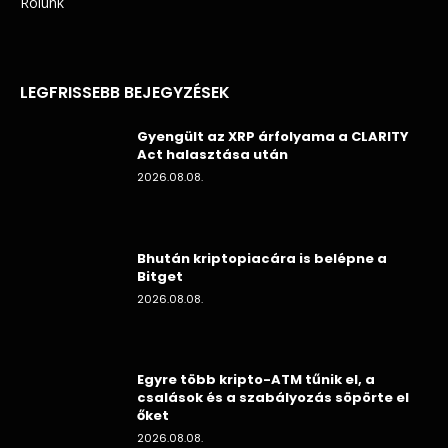
Rólunk
LEGFRISSEBB BEJEGYZÉSEK
Gyengült az XRP árfolyama a CLARITY
Act halasztása után
2026.08.08.
Bhután kriptopiacára is belépne a
Bitget
2026.08.08.
Egyre több kripto-ATM tűnik el, a
csalások és a szabályozás söpörte el
őket
2026.08.08.