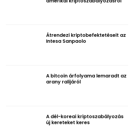
amerikai kriptoszabályozásról
Átrendezi kriptobefektetéseit az
Intesa Sanpaolo
A bitcoin árfolyama lemaradt az
arany ralijáról
A dél-koreai kriptoszabályozás
új kereteket keres