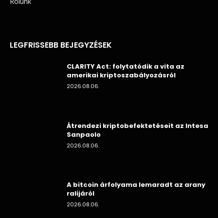
Rólunk
LEGFRISSEBB BEJEGYZÉSEK
CLARITY Act: folytatódik a vita az
amerikai kriptoszabályozásról
2026.08.06.
Átrendezi kriptobefektetéseit az Intesa
Sanpaolo
2026.08.06.
A bitcoin árfolyama lemaradt az arany
ralijáról
2026.08.06.