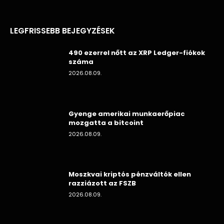
LEGFRISSEBB BEJEGYZÉSEK
490 ezerrel nőtt az XRP Ledger-fiókok
száma
2026.08.09.
Gyenge amerikai munkaerőpiac
mozgatta a bitcoint
2026.08.09.
Moszkvai kriptós pénzváltók ellen
razziázott az FSZB
2026.08.09.