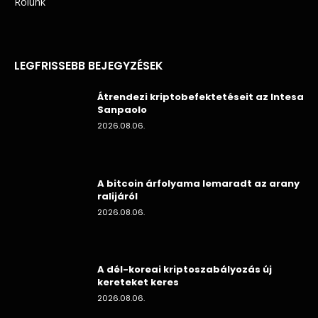
Rólunk
LEGFRISSEBB BEJEGYZÉSEK
Átrendezi kriptobefektetéseit az Intesa
Sanpaolo
2026.08.06.
A bitcoin árfolyama lemaradt az arany
ralijáról
2026.08.06.
A dél-koreai kriptoszabályozás új
kereteket keres
2026.08.06.