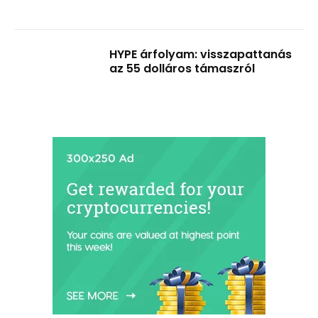
HYPE árfolyam: visszapattanás
az 55 dolláros támaszról