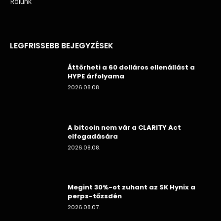
Rólunk
LEGFRISSEBB BEJEGYZÉSEK
Áttörheti a 60 dolláros ellenállást a
HYPE árfolyama
2026.08.08.
A bitcoin nem vár a CLARITY Act
elfogadására
2026.08.08.
Megint 30%-ot zuhant az SK Hynix a
perps-tőzsdén
2026.08.07.