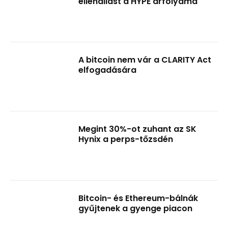
ellenállást a HYPE árfolyama
A bitcoin nem vár a CLARITY Act
elfogadására
Megint 30%-ot zuhant az SK
Hynix a perps-tőzsdén
Bitcoin- és Ethereum-bálnák
gyűjtenek a gyenge piacon