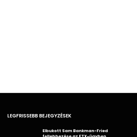
LEGFRISSEBB BEJEGYZÉSEK
Elbukott Sam Bankman-Fried
fellebbezése az FTX-ügyben