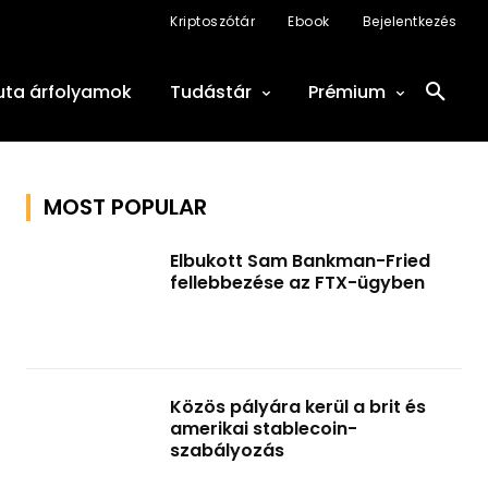
Kriptoszótár
Ebook
Bejelentkezés
uta árfolyamok
Tudástár
Prémium
MOST POPULAR
Elbukott Sam Bankman-Fried
fellebbezése az FTX-ügyben
Közös pályára kerül a brit és
amerikai stablecoin-
szabályozás