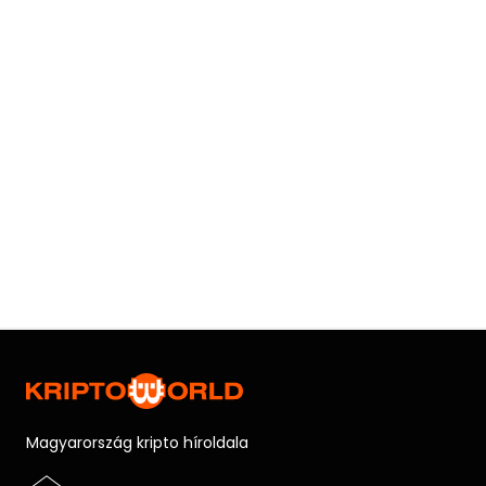
Magyarország kripto híroldala