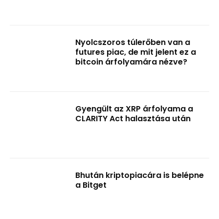
Nyolcszoros túlerőben van a
futures piac, de mit jelent ez a
bitcoin árfolyamára nézve?
Gyengült az XRP árfolyama a
CLARITY Act halasztása után
Bhután kriptopiacára is belépne
a Bitget