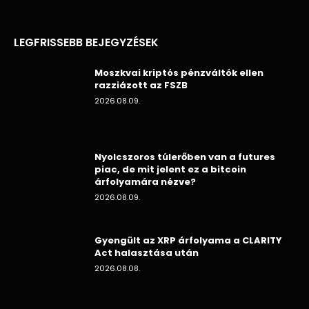
LEGFRISSEBB BEJEGYZÉSEK
Moszkvai kriptós pénzváltók ellen
razziázott az FSZB
2026.08.09.
Nyolcszoros túlerőben van a futures
piac, de mit jelent ez a bitcoin
árfolyamára nézve?
2026.08.09.
Gyengült az XRP árfolyama a CLARITY
Act halasztása után
2026.08.08.