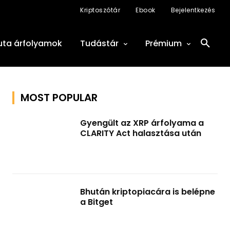
Kriptoszótár
Ebook
Bejelentkezés
uta árfolyamok
Tudástár
Prémium
MOST POPULAR
Gyengült az XRP árfolyama a
CLARITY Act halasztása után
Bhután kriptopiacára is belépne
a Bitget