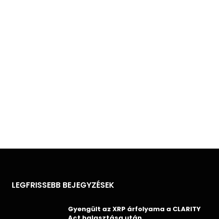
LEGFRISSEBB BEJEGYZÉSEK
Gyengült az XRP árfolyama a CLARITY
Act halasztása után