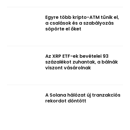
Egyre több kripto-ATM tűnik el,
a csalások és a szabályozás
söpörte el őket
Az XRP ETF-ek bevételei 93
százalékot zuhantak, a bálnák
viszont vásárolnak
A Solana hálózat új tranzakciós
rekordot döntött