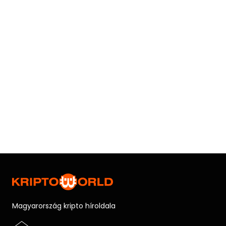
Magyarország kripto híroldala