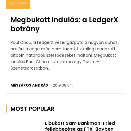
BITCOIN
Megbukott indulás: a LedgerX
botrány
Paul Chou, a LedgerX vezérigazgatója nagyon dühös,
amiért a cége még nem tudott fizikailag rendezett
bitcoin határidős szerződéseket indítani. Megbukott
indulás Paul Chou csütörtökön egy Twitter-
üzenetsorozatban...
MÉSZÁROS ANDRÁS
-
2019.08.04.
MOST POPULAR
Elbukott Sam Bankman-Fried
fellebbezése az FTX-ügyben