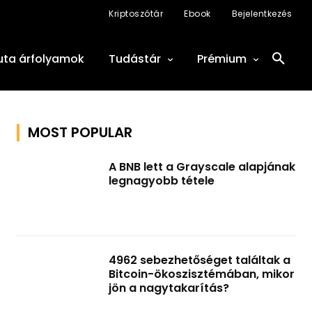
Kriptoszótár
Ebook
Bejelentkezés
uta árfolyamok
Tudástár
Prémium
MOST POPULAR
A BNB lett a Grayscale alapjának
legnagyobb tétele
4962 sebezhetőséget találtak a
Bitcoin-ökoszisztémában, mikor
jön a nagytakarítás?