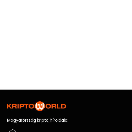
Magyarország kripto híroldala