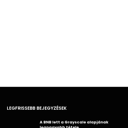
LEGFRISSEBB BEJEGYZÉSEK
A BNB lett a Grayscale alapjának
legnagyobb tétele