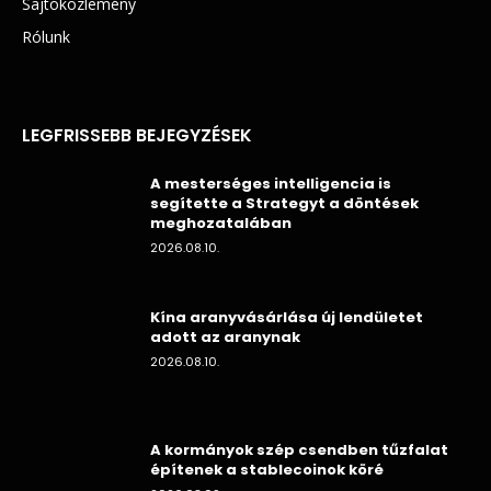
Sajtóközlemény
Rólunk
LEGFRISSEBB BEJEGYZÉSEK
A mesterséges intelligencia is
segítette a Strategyt a döntések
meghozatalában
2026.08.10.
Kína aranyvásárlása új lendületet
adott az aranynak
2026.08.10.
A kormányok szép csendben tűzfalat
építenek a stablecoinok köré