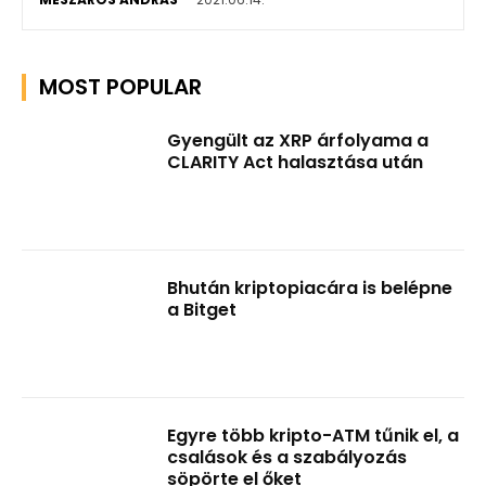
MOST POPULAR
Gyengült az XRP árfolyama a
CLARITY Act halasztása után
Bhután kriptopiacára is belépne
a Bitget
Egyre több kripto-ATM tűnik el, a
csalások és a szabályozás
söpörte el őket