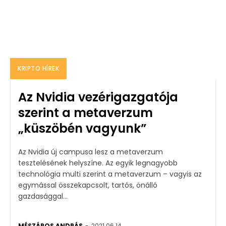
KRIPTO HÍREK
Az Nvidia vezérigazgatója
szerint a metaverzum
„küszöbén vagyunk”
Az Nvidia új campusa lesz a metaverzum
tesztelésének helyszíne. Az egyik legnagyobb
technológia multi szerint a metaverzum – vagyis az
egymással összekapcsolt, tartós, önálló
gazdasággal...
MÉSZÁROS ANDRÁS
-
2021.06.14.