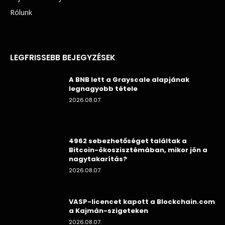
Rólunk
LEGFRISSEBB BEJEGYZÉSEK
A BNB lett a Grayscale alapjának
legnagyobb tétele
2026.08.07.
4962 sebezhetőséget találtak a
Bitcoin-ökoszisztémában, mikor jön a
nagytakarítás?
2026.08.07.
VASP-licencet kapott a Blockchain.com
a Kajmán-szigeteken
2026.08.07.