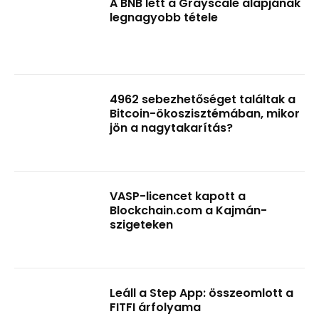
A BNB lett a Grayscale alapjának
legnagyobb tétele
4962 sebezhetőséget találtak a
Bitcoin-ökoszisztémában, mikor
jön a nagytakarítás?
VASP-licencet kapott a
Blockchain.com a Kajmán-
szigeteken
Leáll a Step App: összeomlott a
FITFI árfolyama