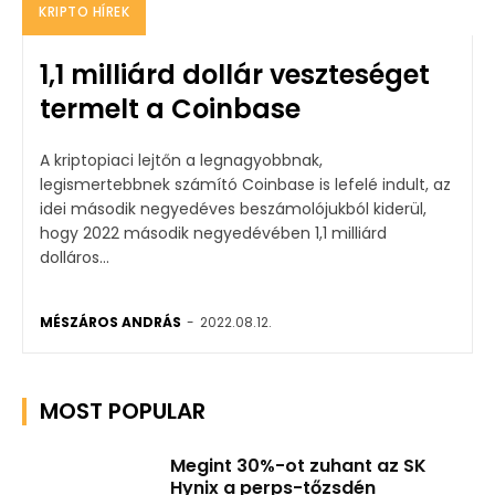
KRIPTO HÍREK
1,1 milliárd dollár veszteséget
termelt a Coinbase
A kriptopiaci lejtőn a legnagyobbnak,
legismertebbnek számító Coinbase is lefelé indult, az
idei második negyedéves beszámolójukból kiderül,
hogy 2022 második negyedévében 1,1 milliárd
dolláros...
MÉSZÁROS ANDRÁS
-
2022.08.12.
MOST POPULAR
Megint 30%-ot zuhant az SK
Hynix a perps-tőzsdén