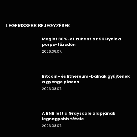
LEGFRISSEBB BEJEGYZÉSEK
Megint 30%-ot zuhant az SK Hynix a
perps-tőzsdén
2026.08.07.
Bitcoin- és Ethereum-bálnák gyűjtenek
a gyenge piacon
2026.08.07.
A BNB lett a Grayscale alapjának
legnagyobb tétele
2026.08.07.