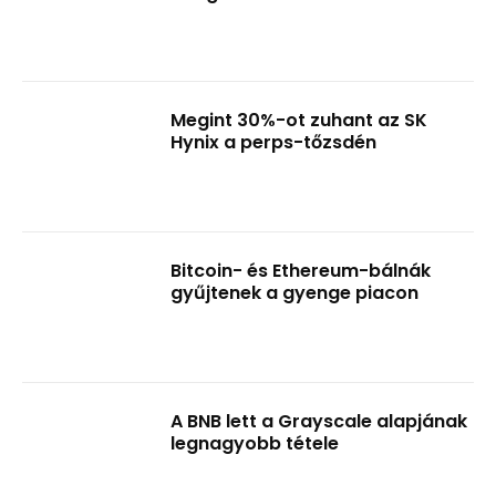
Megint 30%-ot zuhant az SK
Hynix a perps-tőzsdén
Bitcoin- és Ethereum-bálnák
gyűjtenek a gyenge piacon
A BNB lett a Grayscale alapjának
legnagyobb tétele