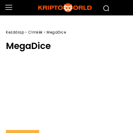
Kezdőlap
Címkék
MegaDice
MegaDice