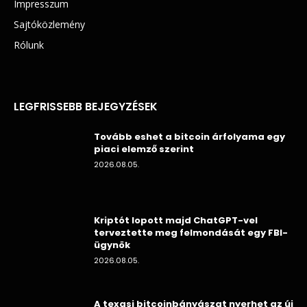
Impresszum
Sajtóközlemény
Rólunk
LEGFRISSEBB BEJEGYZÉSEK
Tovább eshet a bitcoin árfolyama egy
piaci elemző szerint
2026.08.05.
Kriptót lopott majd ChatGPT-vel
terveztette meg felmondását egy FBI-
ügynök
2026.08.05.
A texasi bitcoinbányászat nyerhet az új