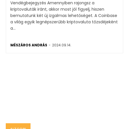
Vendégbejegyzés Amennyiben rajongsz a
kriptovaluták iránt, akkor most jól figyelj, hiszen
bemutatunk két új izgalmas lehetőséget. A Coinbase
a világ egyik legnépszerűbb kriptovaluta tőzsdéjeként
a...
MÉSZÁROS ANDRÁS
-
2024.09.14.