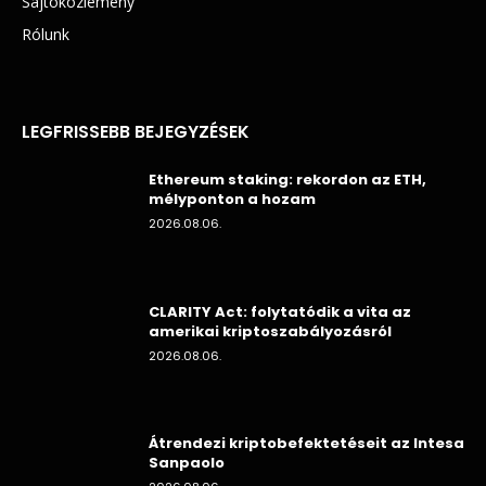
Sajtóközlemény
Rólunk
LEGFRISSEBB BEJEGYZÉSEK
Ethereum staking: rekordon az ETH,
mélyponton a hozam
2026.08.06.
CLARITY Act: folytatódik a vita az
amerikai kriptoszabályozásról
2026.08.06.
Átrendezi kriptobefektetéseit az Intesa
Sanpaolo