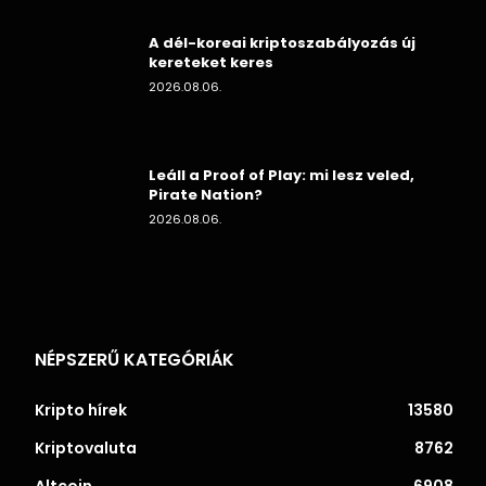
A dél-koreai kriptoszabályozás új
kereteket keres
2026.08.06.
Leáll a Proof of Play: mi lesz veled,
Pirate Nation?
2026.08.06.
NÉPSZERŰ KATEGÓRIÁK
Kripto hírek
13580
Kriptovaluta
8762