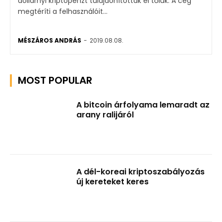
dollárnyi kriptopénzt tulajdonítottak el tőlük. A cég
megtéríti a felhasználóit...
MÉSZÁROS ANDRÁS
-
2019.08.08.
MOST POPULAR
A bitcoin árfolyama lemaradt az
arany ralijáról
A dél-koreai kriptoszabályozás
új kereteket keres