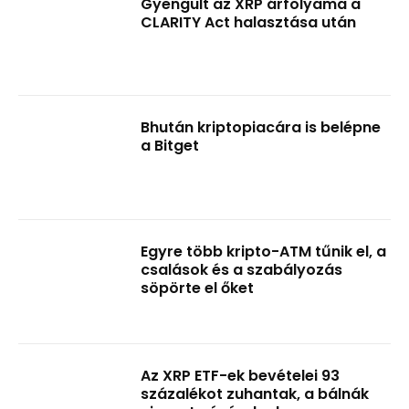
Gyengült az XRP árfolyama a
CLARITY Act halasztása után
Bhután kriptopiacára is belépne
a Bitget
Egyre több kripto-ATM tűnik el, a
csalások és a szabályozás
söpörte el őket
Az XRP ETF-ek bevételei 93
százalékot zuhantak, a bálnák