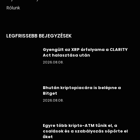
Rólunk
LEGFRISSEBB BEJEGYZÉSEK
Gyengült az XRP árfolyama a CLARITY
Act halasztása után
2026.08.08.
Bhután kriptopiacára is belépne a
Bitget
2026.08.08.
Egyre több kripto-ATM tűnik el, a
csalások és a szabályozás söpörte el
őket