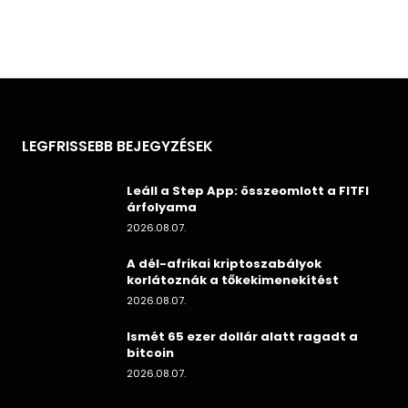
LEGFRISSEBB BEJEGYZÉSEK
Leáll a Step App: összeomlott a FITFI
árfolyama
2026.08.07.
A dél-afrikai kriptoszabályok
korlátoznák a tőkekimenekítést
2026.08.07.
Ismét 65 ezer dollár alatt ragadt a
bitcoin
2026.08.07.