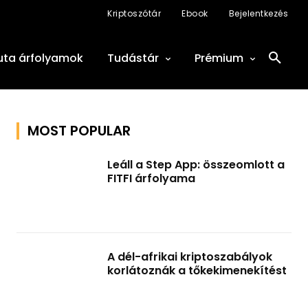
Kriptoszótár
Ebook
Bejelentkezés
uta árfolyamok
Tudástár
Prémium
MOST POPULAR
Leáll a Step App: összeomlott a
FITFI árfolyama
A dél-afrikai kriptoszabályok
korlátoznák a tőkekimenekítést