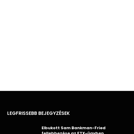
LEGFRISSEBB BEJEGYZÉSEK
Elbukott Sam Bankman-Fried
fellebbezése az FTX-ügyben