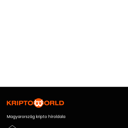
Magyarország kripto híroldala