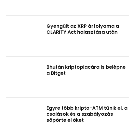
Gyengült az XRP árfolyama a
CLARITY Act halasztása után
Bhután kriptopiacára is belépne
a Bitget
Egyre több kripto-ATM tűnik el, a
csalások és a szabályozás
söpörte el őket