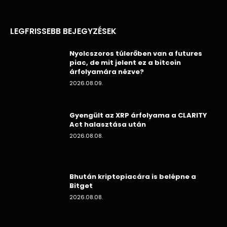
LEGFRISSEBB BEJEGYZÉSEK
Nyolcszoros túlerőben van a futures
piac, de mit jelent ez a bitcoin
árfolyamára nézve?
2026.08.09.
Gyengült az XRP árfolyama a CLARITY
Act halasztása után
2026.08.08.
Bhután kriptopiacára is belépne a
Bitget
2026.08.08.