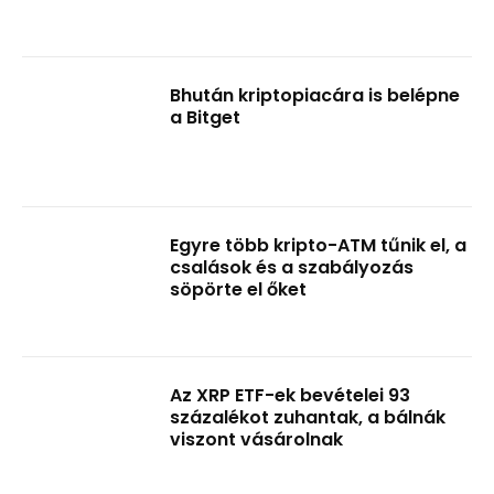
Bhután kriptopiacára is belépne
a Bitget
Egyre több kripto-ATM tűnik el, a
csalások és a szabályozás
söpörte el őket
Az XRP ETF-ek bevételei 93
százalékot zuhantak, a bálnák
viszont vásárolnak