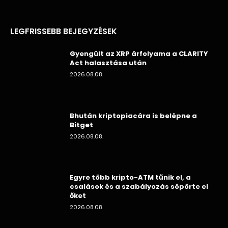
LEGFRISSEBB BEJEGYZÉSEK
Gyengült az XRP árfolyama a CLARITY
Act halasztása után
2026.08.08.
Bhután kriptopiacára is belépne a
Bitget
2026.08.08.
Egyre több kripto-ATM tűnik el, a
csalások és a szabályozás söpörte el
őket
2026.08.08.