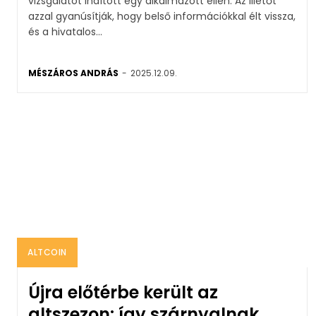
vizsgálatot indított egy alkalmazott ellen. Az illetőt
azzal gyanúsítják, hogy belső információkkal élt vissza,
és a hivatalos...
MÉSZÁROS ANDRÁS
-
2025.12.09.
ALTCOIN
Újra előtérbe került az
altszezon: így szárnyalnak