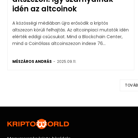
idén az altcoinok
A közösségi médiában újra erősödik a kriptós
altszezon körüli felhajtás. Az altcoinpiaci mutatók idén
elérték eddigi csúcsukat. Mind a Blockchain Center,
mind a CoinGlass altcoinszezon indexe 76...
MÉSZÁROS ANDRÁS
-
2025.09.11.
TOVÁB