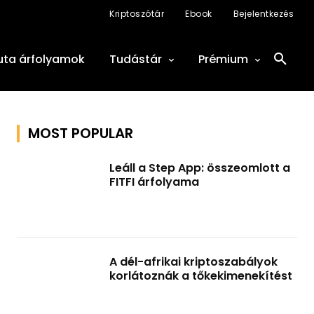
Kriptoszótár
Ebook
Bejelentkezés
uta árfolyamok
Tudástár
Prémium
MOST POPULAR
Leáll a Step App: összeomlott a
FITFI árfolyama
A dél-afrikai kriptoszabályok
korlátoznák a tőkekimenekítést