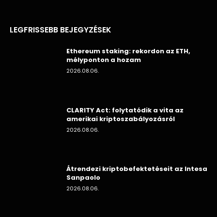
LEGFRISSEBB BEJEGYZÉSEK
Ethereum staking: rekordon az ETH,
mélyponton a hozam
2026.08.06.
CLARITY Act: folytatódik a vita az
amerikai kriptoszabályozásról
2026.08.06.
Átrendezi kriptobefektetéseit az Intesa
Sanpaolo
2026.08.06.